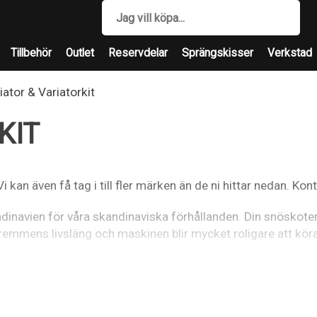
Tillbehör
Outlet
Reservdelar
Sprängskisser
Verkstad
iator & Variatorkit
KIT
 Vi kan även få tag i till fler märken än de ni hittar nedan. Kon
kandinavien för våra skandinaviska förhållanden. Din snöskote
rremmens livsläng och maskinen blir mycket roligare att köra