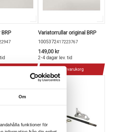
r BRP
Variatorrullar original BRP
1005372
22947
417223767
149,00 kr
tid
2-4 dagar lev. tid
 varukorg
Lägg i varukorg
Om
andahålla funktioner för
n information från din enhet