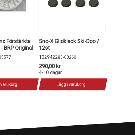
nx Förstärkta
Sno-X Glidklack Ski-Doo /
r - BRP Original
12st
1029422
05577
83-03260
290,00 kr
4-10 dagar
 varukorg
Lägg i varukorg