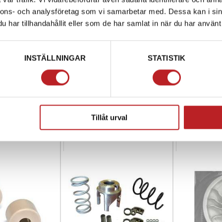
nnons- och analysföretag som vi samarbetar med. Dessa kan i sin
har tillhandahållit eller som de har samlat in när du har använt 
rkit Lynx/Ski-
G-boost Förstärkta
Lynx / Ski-
INSTÄLLNINGAR
STATISTIK
ec
variatorrullar Ski-Doo & lynx
Support
1013277
1006595
001
663-1015
8602
999,00 kr
2 990,00 kr
4-10 dagar
4-10 dagar
Tillåt urval
varukorg
Lägg i varukorg
Lägg i