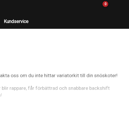
0
Kundservice
takta oss om du inte hittar variatorkit till din snöskoter!
r blir rappare, får förbättrad och snabbare backshift
!