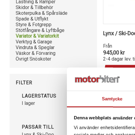
Lastning & Ramper
Skidor & Tillbehör
Skoterpulka & Spårsläde
Spade & Utflykt
Styre & Fotgrepp
Stötfångare & Lyftbåge
Lynx / Ski-Do
Variator & Variatorkit
Verktyg & Garage
Från
Vindruta & Speglar
945,00 kr
Väskor & Förvaring
Övrigt Snöskoter
2-4 dagar lev. t
Gå till 
FILTER
LAGERSTATUS
Samtycke
I lager
Denna webbplats använder 
PASSAR TILL
Vi använder enhetsidentifierar
Lynx & Ski-Doo
sociala medier och analysera 
9