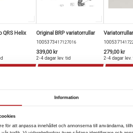
o QRS Helix
Original BRP variatorrullar
Variatorrulla
1005373
1005371
417127016
4172
339,00 kr
279,00 kr
id
2-4 dagar lev. tid
2-4 dagar lev. 
produkten
Lägg i varukorg
Lägg i
Information
cookies
e för att anpassa innehållet och annonserna till användarna, tillh
vår trafik. Vi vidarebefordrar även sådana identifierare och anna