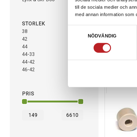
till de sociala medier och a
med annan information som du 
STORLEK
Samtyckesval
38
1
Diablo Variato
NÖDVÄNDIG
42
1
Doo 850 E-T
44
1
1013394
663-1
44-33
1
5 990,00 kr
44-42
1
4-10 dagar
46-42
1
Lägg i 
PRIS