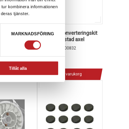
 tur kombinera informationen
deras tjänster.
Doo QRS Racing
Lynx QRS Konverteringskit
MARKNADSFÖRING
för kort avlastad axel
1006138
00783
860200832
5 890,00 kr
4-10 dagar
Tillåt alla
 varukorg
Lägg i varukorg