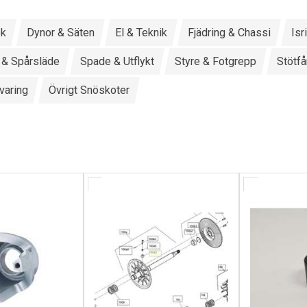
ok
Dynor & Säten
El & Teknik
Fjädring & Chassi
Isr
 & Spårsläde
Spade & Utflykt
Styre & Fotgrepp
Stötf
varing
Övrigt Snöskoter