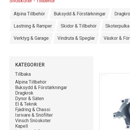
Snöskoter - Tillbehör
Alpina Tillbehör
Buksydd & Förstärkningar
Dragkr
Lastning & Ramper
Skidor & Tillbehör
Skoterpulka
Verktyg & Garage
Vindruta & Speglar
Väskor & För
KATEGORIER
Tillbaka
Alpina Tillbehör
Buksydd & Förstärkningar
Dragkrok
Dynor & Säten
El & Teknik
Fjädring & Chassi
Isrivare & Snöfilter
Vinsch Snöskoter
Kapell