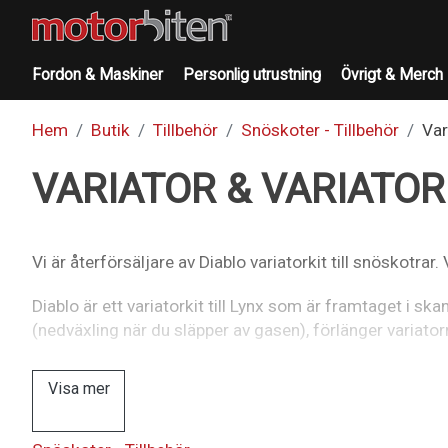
Fordon & Maskiner
Personlig utrustning
Övrigt & Merch
Hem
Butik
Tillbehör
Snöskoter - Tillbehör
Var
VARIATOR & VARIATOR
Vi är återförsäljare av Diablo variatorkit till snöskotrar.
Diablo är ett variatorkit till Lynx som är framtaget i s
(nedväxling när du släpper av gasen), förlänger variato
Visa mer