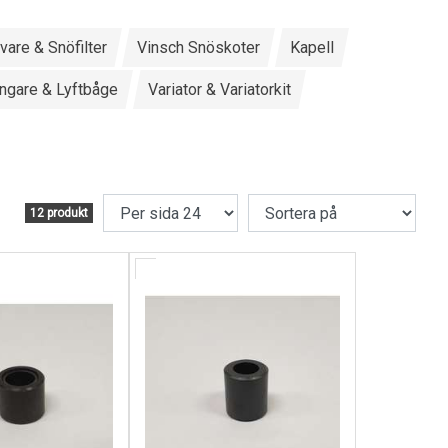
ivare & Snöfilter
Vinsch Snöskoter
Kapell
ångare & Lyftbåge
Variator & Variatorkit
12 produkt