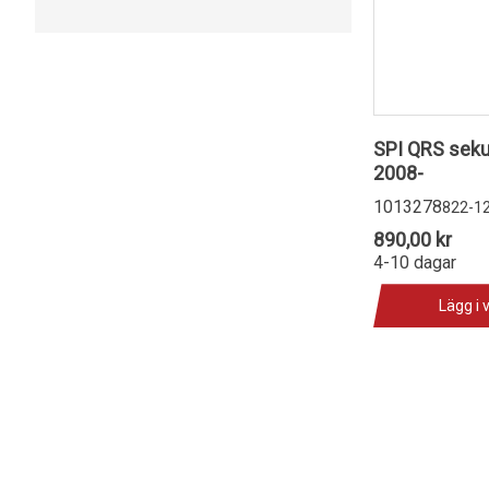
SPI QRS sekun
2008-
1013278
822-1
890,00 kr
4-10 dagar
Lägg i 