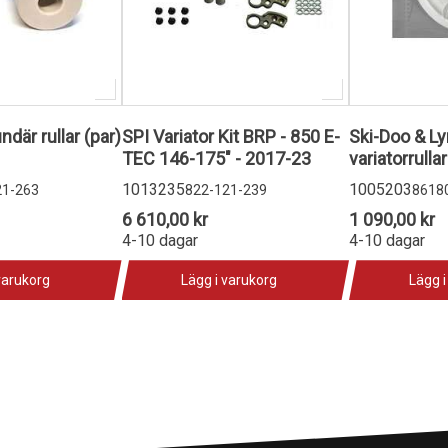
där rullar (par)
SPI Variator Kit BRP - 850 E-
Ski-Doo & Ly
TEC 146-175" - 2017-23
variatorrulla
1013235
1005203
21-263
822-121-239
8618
6 610,00 kr
1 090,00 kr
4-10 dagar
4-10 dagar
varukorg
Lägg i varukorg
Lägg i