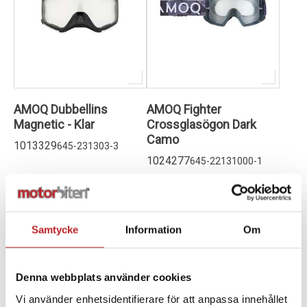
AMOQ Dubbellins
AMOQ Fighter
Magnetic - Klar
Crossglasögon Dark
Camo
1013329
645-231303-3
1024277
645-22131000-1
399,00 kr
289,00 kr
4-10 dagar
4-10 dagar
Lägg i varukorg
Lägg i varukorg
Samtycke
Information
Om
REA 40%
Denna webbplats använder cookies
Vi använder enhetsidentifierare för att anpassa innehållet