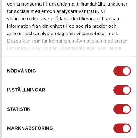
och annonserna till användarna, tillhandahålla funktioner
för sociala medier och analysera vår trafik. Vi
vidarebefordrar även sådana identifierare och annan
information från din enhet till de sociala medier och
annons- och analysföretag som vi samarbetar med.
Dessa kan i sin tur kombinera informationen med annan
information som du har tillhandahållit eller som de har
AMOQ Magnetic -
AMOQ Magnetic Black &
samlat in när du har använt deras tjänster.
Smoke
Orange - Silver Mirror
Samtyckesval
1013237
1014963
645-231303-1
645-23130322
NÖDVÄNDIG
399,00 kr
i
240,00 kr
999,00 kr
4-10 dagar
4-10 dagar
INSTÄLLNINGAR
Lägg i varukorg
Lägg i varukorg
STATISTIK
MARKNADSFÖRING