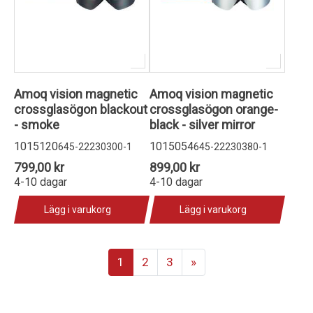
Amoq vision magnetic
Amoq vision magnetic
crossglasögon blackout
crossglasögon orange-
- smoke
black - silver mirror
1015120
1015054
645-22230300-1
645-22230380-1
799,00 kr
899,00 kr
4-10 dagar
4-10 dagar
Lägg i varukorg
Lägg i varukorg
1
2
3
»