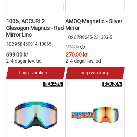
100%, ACCURI 2
AMOQ Magnetic - Silver
Glasögon Magnus - Red
Mirror
Mirror Lins
1026789
645-231303-5
1029584
50014-10065
449,00 kr
i
699,00 kr
270,00 kr
2-4 dagar lev. tid
2-4 dagar lev. tid
Lägg i varukorg
Lägg i varukorg
REA 40%
REA 20%