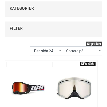
skyddar ditt ansikte mot fartvind och kyla.
Kundservice
KATEGORIER
LUMALENS är en lins som sitter på många Dragon och
Jethwear goggles som definerar färger, drar upp
kontrasten, och ger skärpa för ett mycket bra
FILTER
djupseende och förbättrad sikt i alla ljusförhållanden.
59 produkt
REA 40%