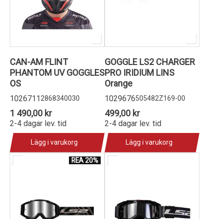
CAN-AM FLINT
GOGGLE LS2 CHARGER
PHANTOM UV GOGGLES
PRO IRIDIUM LINS
OS
Orange
1026711
1029676
2868340030
505482Z169-00
1 490,00 kr
499,00 kr
2-4 dagar lev. tid
2-4 dagar lev. tid
Lägg i varukorg
Lägg i varukorg
REA 20%