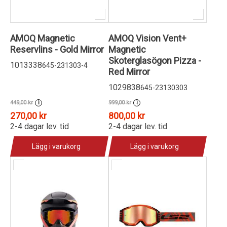
AMOQ Magnetic
AMOQ Vision Vent+
Reservlins - Gold Mirror
Magnetic
Skoterglasögon Pizza -
1013338
645-231303-4
Red Mirror
1029838
645-23130303
449,00 kr
999,00 kr
i
i
270,00 kr
800,00 kr
2-4 dagar lev. tid
2-4 dagar lev. tid
Lägg i varukorg
Lägg i varukorg