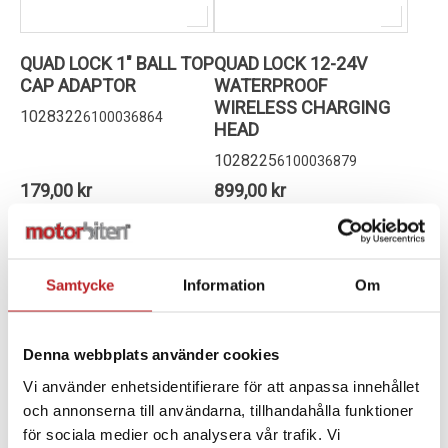
QUAD LOCK 1" BALL TOP
QUAD LOCK 12-24V
CAP ADAPTOR
WATERPROOF
WIRELESS CHARGING
1028322
6100036864
HEAD
1028225
6100036879
179,00 kr
899,00 kr
4-10 dagar
4-10 dagar
Lägg i varukorg
Lägg i varukorg
Samtycke
Information
Om
Denna webbplats använder cookies
Vi använder enhetsidentifierare för att anpassa innehållet
och annonserna till användarna, tillhandahålla funktioner
för sociala medier och analysera vår trafik. Vi