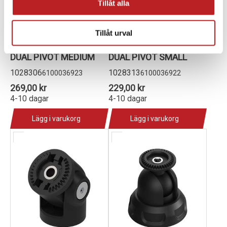
Tillåt alla
Tillåt urval
QUAD LOCK 360 ARM
QUAD LOCK 360 ARM
DUAL PIVOT MEDIUM
DUAL PIVOT SMALL
1028306
1028313
6100036923
6100036922
269,00 kr
229,00 kr
4-10 dagar
4-10 dagar
Lägg i varukorg
Lägg i varukorg