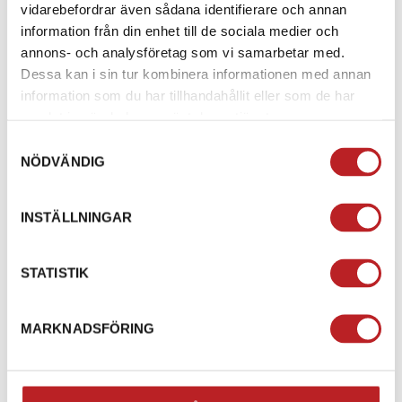
vidarebefordrar även sådana identifierare och annan
information från din enhet till de sociala medier och
annons- och analysföretag som vi samarbetar med.
Dessa kan i sin tur kombinera informationen med annan
QUAD LOCK 18W
QUAD LOCK 360 10MM
information som du har tillhandahållit eller som de har
POWER ADAPTOR EU
SPACERS (TWIN PACK)
samlat in när du har använt deras tjänster.
STANDARD(TYPE C)
1028339
6100036927
Samtyckesval
1028307
6100036912
NÖDVÄNDIG
249,00 kr
129,00 kr
4-10 dagar
4-10 dagar
INSTÄLLNINGAR
Lägg i varukorg
Lägg i varukorg
STATISTIK
MARKNADSFÖRING