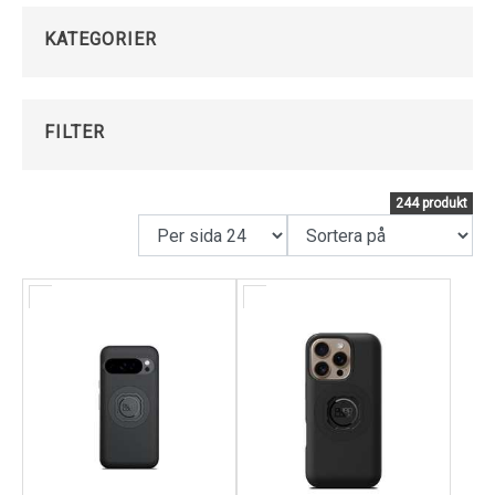
ANVÄNDNING AV MOBILEN UNDER KÖRNING
. Våra
Kundservice
produkter är perfekta för
SNÖSKOTER,
KATEGORIER
VATTENSKOTER, ATV OCH MOTORCYKEL
, och
kombinerar smart funktion med hållbarhet.
FILTER
Vi erbjuder mobiltillbehör från välkända märken som
KTM, SP CONNECT OCH LINQ
, kända för hög kvalitet
och innovativa lösningar. Med våra tillbehör kan du
244 produkt
FÄSTA, LADDA OCH SKYDDA MOBILEN
på ett säkert
sätt, utan att kompromissa med komfort eller
säkerhet.
Tillbehören inkluderar
HÅLLARE, MOBILFÄSTEN,
LADDLÖSNINGAR OCH VÄDERTÅLIGA FODRAL
,
utvecklade för att tåla tuffa miljöer och aktiv
användning. Perfekta för både barn, junior och vuxna
som vill ha mobilen nära till hands under alla typer av
körning eller friluftsaktiviteter.