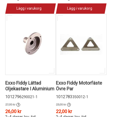
Lägg i varukorg
Lägg i varukorg
Exxo Fiddy Lättad
Exxo Fiddy Motorfäste
Oljekastare I Aluminium
Övre Par
1012796
1012783
290021-1
350012-1
27,00 kr
23,00 kr
i
i
26,00 kr
22,00 kr
2-4 dagar lev. tid
2-4 dagar lev. tid