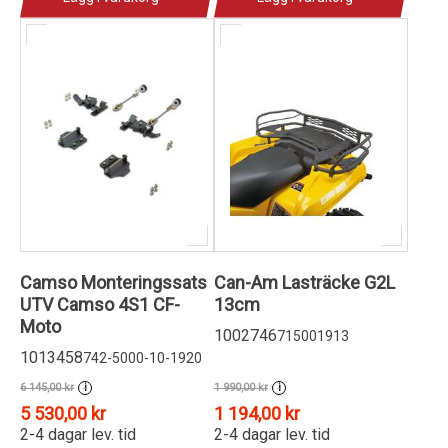
Camso Monteringssats
Can-Am Lasträcke G2L
UTV Camso 4S1 CF-
13cm
Moto
1002746
715001913
1013458
742-5000-10-1920
6 145,00 kr
1 990,00 kr
i
i
5 530,00 kr
1 194,00 kr
2-4 dagar lev. tid
2-4 dagar lev. tid