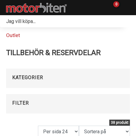
0
Fordon & Maskiner
Outlet
Personlig utrustning
TILLBEHÖR & RESERVDELAR
Övrigt & Merch
Tillbehör
KATEGORIER
Outlet
Reservdelar
FILTER
Sprängskisser
38 produkt
Verkstad