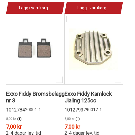
Lägg i varukorg
Lägg i varukorg
Exxo Fiddy Bromsbelägg
Exxo Fiddy Kamlock
nr 3
Jialing 125cc
1012784
1012793
20001-1
290012-1
8,00 kr
8,00 kr
i
i
7,00 kr
7,00 kr
2-4 dagar lev. tid
2-4 dagar lev. tid