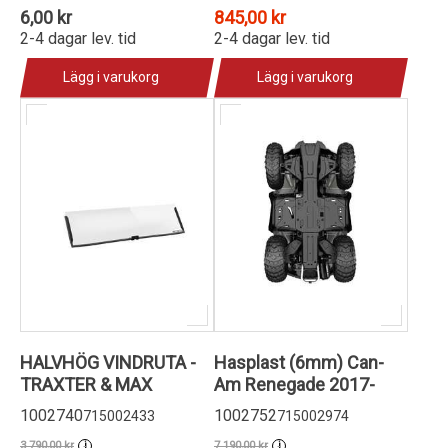
6,00 kr
845,00 kr
2-4 dagar lev. tid
2-4 dagar lev. tid
Lägg i varukorg
Lägg i varukorg
HALVHÖG VINDRUTA -
Hasplast (6mm) Can-
TRAXTER & MAX
Am Renegade 2017-
1002740
1002752
715002433
715002974
3 790,00 kr
7 190,00 kr
i
i