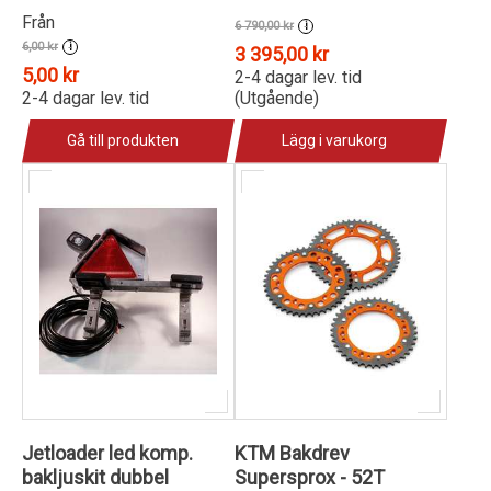
Från
6 790,00 kr
i
6,00 kr
i
3 395,00 kr
5,00 kr
2-4 dagar lev. tid
2-4 dagar lev. tid
(Utgående)
Gå till produkten
Lägg i varukorg
Jetloader led komp.
KTM Bakdrev
bakljuskit dubbel
Supersprox - 52T