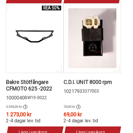
REA 50%
Bakre Stötfångare
C.D.I. UNIT 8000 rpm
CFMOTO 625 -2022
1021793
3377003
1000040
BW19-0022
2 546,00 kr
70,00 kr
i
i
1 273,00 kr
69,00 kr
2-4 dagar lev. tid
2-4 dagar lev. tid
Lägg i varukorg
Lägg i varukorg