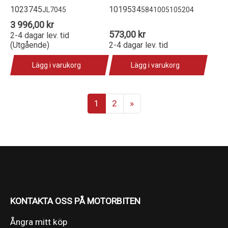
1023745
1019534
JL7045
5841005105204
3 996,00 kr
573,00 kr
2-4 dagar lev. tid
(Utgående)
2-4 dagar lev. tid
Lägg i varukorg
Lägg i varukorg
1
2
»
KONTAKTA OSS PÅ MOTORBITEN
Ångra mitt köp