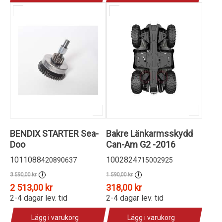
BENDIX STARTER Sea-
Bakre Länkarmsskydd
Doo
Can-Am G2 -2016
1011088
1002824
420890637
715002925
3 590,00 kr
1 590,00 kr
i
i
2 513,00 kr
318,00 kr
2-4 dagar lev. tid
2-4 dagar lev. tid
Lägg i varukorg
Lägg i varukorg