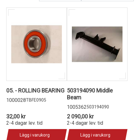
Kundservice
05. - ROLLING BEARING
503194090 Middle
Beam
1000028
TBFE0905
1005362
503194090
32,00 kr
2 090,00 kr
2-4 dagar lev. tid
2-4 dagar lev. tid
Lägg i varukorg
Lägg i varukorg