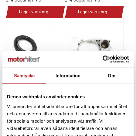
Lägg i varukorg
Lägg i varukorg
Samtycke
Information
Om
Denna webbplats använder cookies
Exxo Fiddy Packboxar
Exxo Kopplingskåpa
DNM Framgaffel
Stora 150 cc
Vi använder enhetsidentifierare för att anpassa innehållet
och annonserna till användarna, tillhandahålla funktioner
1012786
1012791
150043-1
300010-1
för sociala medier och analysera vår trafik. Vi
12,00 kr
30,00 kr
i
i
vidarebefordrar även sådana identifierare och annan
11,00 kr
29,00 kr
information från din enhet till de sociala medier och