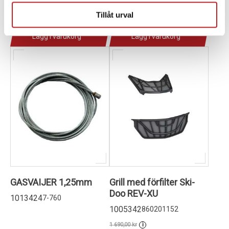
2-4 dagar lev. tid
2-4 dagar lev. tid
Tillåt urval
(Utgående)
(Utgående)
Lägg i varukorg
Lägg i varukorg
GASVAIJER 1,25mm
Grill med förfilter Ski-
Doo REV-XU
1013424
7-760
1005342
860201152
1 690,00 kr
i