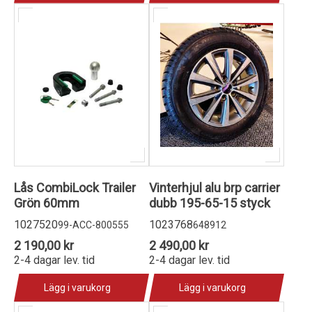
Lås CombiLock Trailer
Vinterhjul alu brp carrier
Grön 60mm
dubb 195-65-15 styck
1027520
1023768
99-ACC-800555
648912
2 190,00 kr
2 490,00 kr
2-4 dagar lev. tid
2-4 dagar lev. tid
Lägg i varukorg
Lägg i varukorg