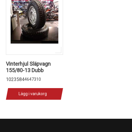
Vinterhjul Släpvagn
155/80-13 Dubb
1023584
4647310
Lägg i varukorg