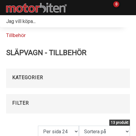
0
Fordon & Maskiner
Tillbehör
Personlig utrustning
SLÄPVAGN - TILLBEHÖR
Övrigt & Merch
Tillbehör
KATEGORIER
Outlet
Reservdelar
FILTER
Sprängskisser
13 produkt
Verkstad