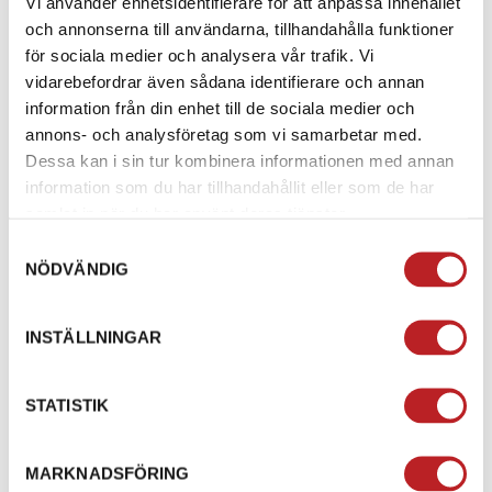
Vi använder enhetsidentifierare för att anpassa innehållet
och annonserna till användarna, tillhandahålla funktioner
för sociala medier och analysera vår trafik. Vi
vidarebefordrar även sådana identifierare och annan
information från din enhet till de sociala medier och
annons- och analysföretag som vi samarbetar med.
Dessa kan i sin tur kombinera informationen med annan
information som du har tillhandahållit eller som de har
samlat in när du har använt deras tjänster.
Samtyckesval
NÖDVÄNDIG
Lastnät 3500x2000,
Släpvagnsadapter 13-7
maskstorlek 45mm, tråd
polig till släpvagn
3mm Valeryd
1023036
3099004
INSTÄLLNINGAR
1023063
6999045
495,00 kr
185,00 kr
STATISTIK
4-10 dagar
4-10 dagar
Lägg i varukorg
Lägg i varukorg
MARKNADSFÖRING