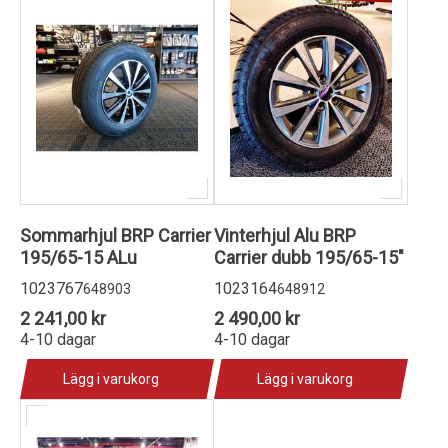
Sommarhjul BRP Carrier
Vinterhjul Alu BRP
195/65-15 ALu
Carrier dubb 195/65-15"
1023767
1023164
648903
648912
2 241,00 kr
2 490,00 kr
4-10 dagar
4-10 dagar
Lägg i varukorg
Lägg i varukorg