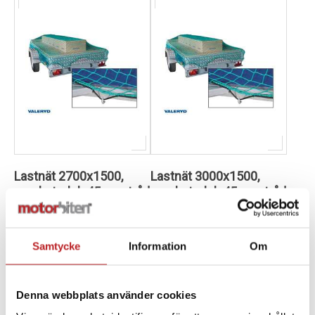
Lastnät 2700x1500,
Lastnät 3000x1500,
maskstorlek 45mm, tråd
maskstorlek 45mm, tråd
3mm
3mm
1023076
1023069
6999042
6999043
Samtycke
Information
Om
350,00 kr
369,00 kr
4-10 dagar
4-10 dagar
Lägg i varukorg
Lägg i varukorg
Denna webbplats använder cookies