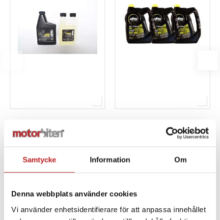
BRP Kedjehusolja &
BRP Stor Xps 2-taktsolja
Bränslestabilisator
- 3-pack
308,00 kr
i
Samtycke
Information
Om
247,00 kr
2 670,00 kr
GÅ TILL PRODUKTEN
GÅ TILL PRODUKTEN
Denna webbplats använder cookies
Vi använder enhetsidentifierare för att anpassa innehållet