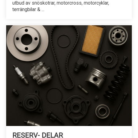
utbud av snöskotrar, motorcross, motorcyklar,
terrängbilar & ...
RESERV- DELAR