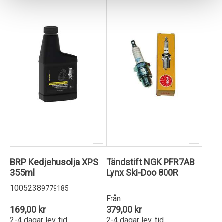
BRP Kedjehusolja XPS
Tändstift NGK PFR7AB
355ml
Lynx Ski-Doo 800R
1005238
9779185
Från
169,00 kr
379,00 kr
2-4 dagar lev. tid
2-4 dagar lev. tid