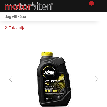
0
Fordon & Maskiner
2-Taktsolja
Personlig utrustning
Övrigt & Merch
Tillbehör
Outlet
Reservdelar
Sprängskisser
Verkstad