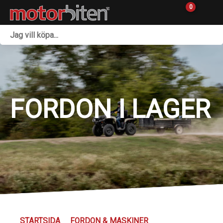
0
Fordon & Maskiner
Personlig utrustning
Övrigt & Merch
FORDON I LAGER
Tillbehör
Outlet
Reservdelar
Sprängskisser
Verkstad
STARTSIDA
FORDON & MASKINER