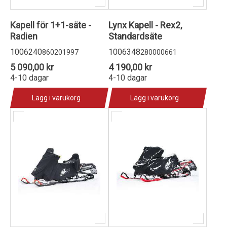
Kapell för 1+1-säte -
Lynx Kapell - Rex2,
Radien
Standardsäte
1006240
1006348
860201997
280000661
5 090,00 kr
4 190,00 kr
4-10 dagar
4-10 dagar
Lägg i varukorg
Lägg i varukorg