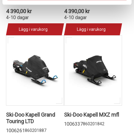
1006262
1006263
860201908
860201909
4 390,00 kr
4 390,00 kr
4-10 dagar
4-10 dagar
Lägg i varukorg
Lägg i varukorg
Ski-Doo Kapell Grand
Ski-Doo Kapell MXZ mfl
Touring LTD
1006337
860201842
1006261
860201887