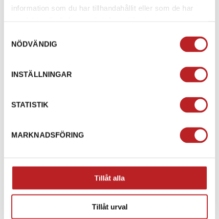
information som du har tillhandahållit eller som de har
1006347
1006346
860201973
860201972
samlat in när du har använt deras tjänster.
4 590,00 kr
4 590,00 kr
Samtyckesval
4-10 dagar
4-10 dagar
NÖDVÄNDIG
Lägg i varukorg
Lägg i varukorg
INSTÄLLNINGAR
STATISTIK
MARKNADSFÖRING
Tillåt alla
Ski-Doo Kapell G4 Wide
Ski-Doo Kapell G4 Wide
1-up
Tillåt urval
2-up