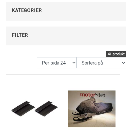
även universalkapell till skotrar.
Kundservice
KATEGORIER
FILTER
41 produkt