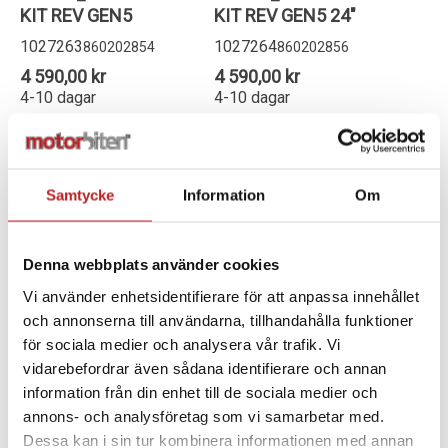
KIT REV GEN5
KIT REV GEN5 24"
1027263
1027264
860202854
860202856
4 590,00 kr
4 590,00 kr
4-10 dagar
4-10 dagar
Lägg i varukorg
Lägg i varukorg
Samtycke
Information
Om
Denna webbplats använder cookies
Vi använder enhetsidentifierare för att anpassa innehållet
och annonserna till användarna, tillhandahålla funktioner
för sociala medier och analysera vår trafik. Vi
vidarebefordrar även sådana identifierare och annan
information från din enhet till de sociala medier och
annons- och analysföretag som vi samarbetar med.
Ski-Doo Kapell
Ski-Doo Kapell
Dessa kan i sin tur kombinera informationen med annan
Expedition Extreme
Expedition LE, SE