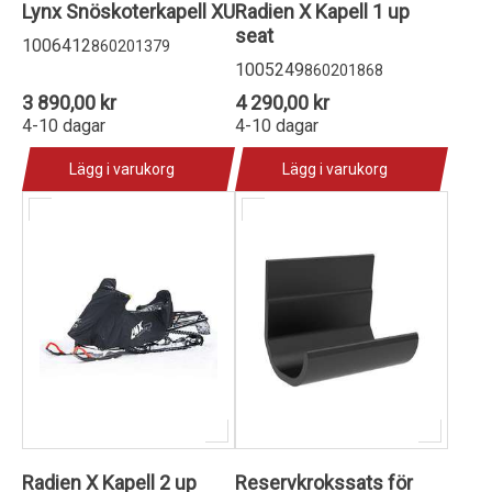
Lynx Snöskoterkapell XU
Radien X Kapell 1 up
seat
1006412
860201379
1005249
860201868
3 890,00 kr
4 290,00 kr
4-10 dagar
4-10 dagar
Lägg i varukorg
Lägg i varukorg
Radien X Kapell 2 up
Reservkrokssats för