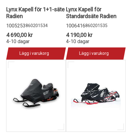
Lynx Kapell för 1+1-säte
Lynx Kapell för
Radien
Standardsäte Radien
1005253
1006416
860201534
860201535
4 690,00 kr
4 190,00 kr
4-10 dagar
4-10 dagar
Lägg i varukorg
Lägg i varukorg