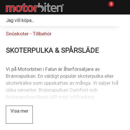
0
Fordon & Maskiner
Snöskoter - Tillbehör
Personlig utrustning
SKOTERPULKA & SPÅRSLÄDE
Övrigt & Merch
Tillbehör
Vi på Motorbiten i Falun är återförsäljare av
Brännapulkan. En väldigt populär skoterpulka eller
Outlet
skoterkälke som uppskattas av många. Vi säljer två
olika varianter. Brännapulkan Comfort och
Reservdelar
Brännapulkan Royal AIR med luftfjädring.
Sprängskisser
Visa mer
Verkstad