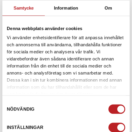
Samtycke
Information
Om
Dragögla Ski Tracker
Extra Spårsläde Tracker
Denna webbplats använder cookies
230
1018940
22.050S
Vi använder enhetsidentifierare för att anpassa innehållet
1018847
47.1000
och annonserna till användarna, tillhandahålla funktioner
748,00 kr
3 890,00 kr
för sociala medier och analysera vår trafik. Vi
4-10 dagar
4-10 dagar
vidarebefordrar även sådana identifierare och annan
Lägg i varukorg
Lägg i varukorg
information från din enhet till de sociala medier och
annons- och analysföretag som vi samarbetar med.
Dessa kan i sin tur kombinera informationen med annan
information som du har tillhandahållit eller som de har
samlat in när du har använt deras tjänster.
Samtyckesval
NÖDVÄNDIG
INSTÄLLNINGAR