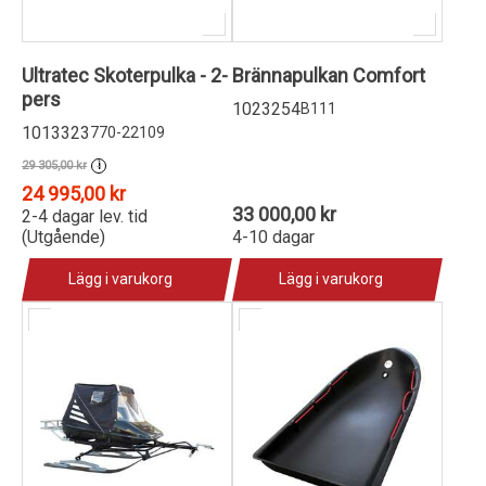
Ultratec Skoterpulka - 2-
Brännapulkan Comfort
pers
1023254
B111
1013323
770-22109
29 305,00 kr
i
24 995,00 kr
33 000,00 kr
2-4 dagar lev. tid
(Utgående)
4-10 dagar
Lägg i varukorg
Lägg i varukorg