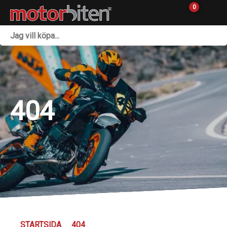
0
Fordon & Maskiner
Personlig utrustning
Övrigt & Merch
404
Tillbehör
Outlet
Reservdelar
Sprängskisser
Verkstad
STARTSIDA
404