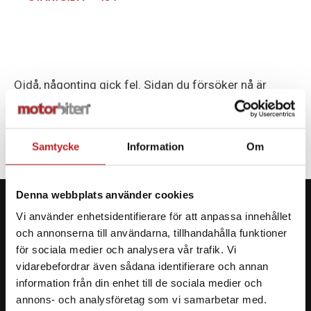
Kundservice
Ojdå, någonting gick fel. Sidan du försöker nå är
antingen borttagen eller har aldrig funnits.
Samtycke
Information
Om
Denna webbplats använder cookies
Vi använder enhetsidentifierare för att anpassa innehållet
och annonserna till användarna, tillhandahålla funktioner
för sociala medier och analysera vår trafik. Vi
KONTAKTA OSS PÅ MOTORBITEN
vidarebefordrar även sådana identifierare och annan
Ångra mitt köp
information från din enhet till de sociala medier och
annons- och analysföretag som vi samarbetar med.