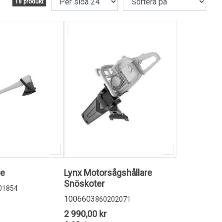
18 produkt
re
Lynx Motorsågshållare
Snöskoter
01854
1006603
860202071
2 990,00 kr