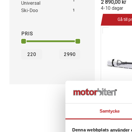
1
2 890,00 kr
Universal
4-10 dagar
Ski-Doo
1
Gå till 
PRIS
Samtycke
SPADHÅLLAR
TUNNELN
Denna webbplats använder 
1008354
86020