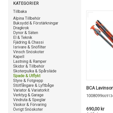
KATEGORIER
Tillbaka
Alpina Tillbehör
Buksydd & Förstärkningar
Dragkrok
Dynor & Säten
El & Teknik
Fjädring & Chassi
Isrivare & Snöfilter
Vinsch Snöskoter
Kapell
Lastning & Ramper
Skidor & Tillbehör
Skoterpulka & Spårsläde
Spade & Utflykt
Styre & Fotgrepp
Stötfångare & Lyftbåge
BCA Lavinso
Variator & Variatorkit
Verktyg & Garage
1008099
66913
Vindruta & Speglar
Väskor & Förvaring
690,00 kr
Övrigt Snöskoter