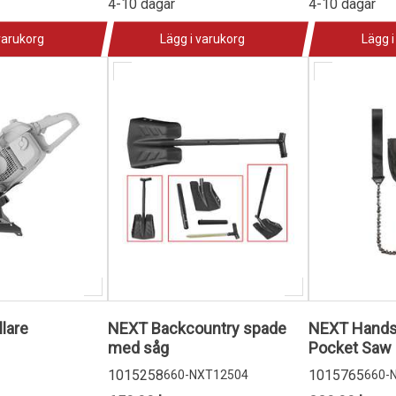
4-10 dagar
4-10 dagar
varukorg
Lägg i varukorg
Lägg i
lare
NEXT Backcountry spade
NEXT Hands
med såg
Pocket Saw
1015258
1015765
660-NXT12504
660-