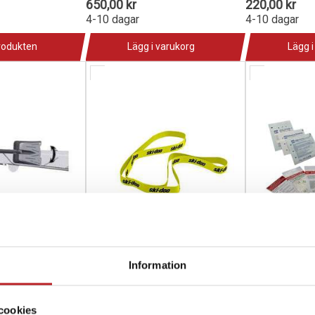
650,00 kr
220,00 kr
4-10 dagar
4-10 dagar
produkten
Lägg i varukorg
Lägg i
Information
E FÖR
Ski-Doo Pulling Strap
Sno-X Första
1008624
1015749
860202195
92-1
cookies
1979