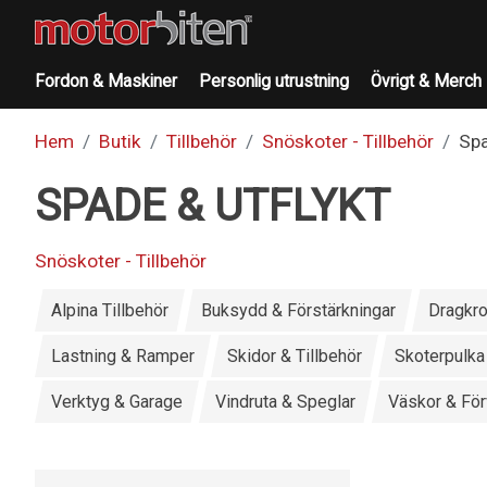
Fordon & Maskiner
Personlig utrustning
Övrigt & Merch
Hem
Butik
Tillbehör
Snöskoter - Tillbehör
Spa
SPADE & UTFLYKT
Snöskoter - Tillbehör
Alpina Tillbehör
Buksydd & Förstärkningar
Dragkr
Lastning & Ramper
Skidor & Tillbehör
Skoterpulka
Verktyg & Garage
Vindruta & Speglar
Väskor & För