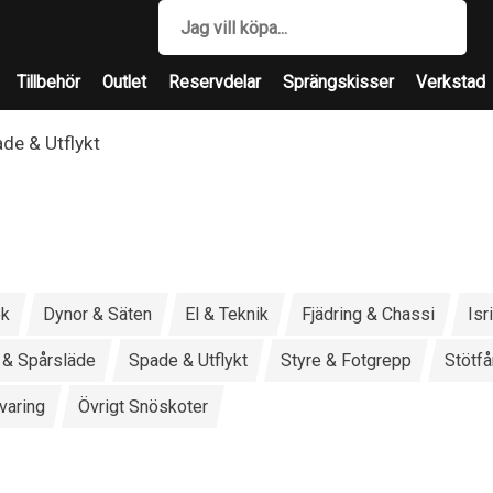
Tillbehör
Outlet
Reservdelar
Sprängskisser
Verkstad
de & Utflykt
ok
Dynor & Säten
El & Teknik
Fjädring & Chassi
Isr
 & Spårsläde
Spade & Utflykt
Styre & Fotgrepp
Stötf
varing
Övrigt Snöskoter