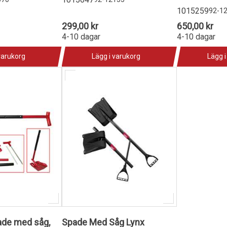
1015259
92-1
299,00 kr
650,00 kr
4-10 dagar
4-10 dagar
varukorg
Lägg i varukorg
Lägg i
ade med såg,
Spade Med Såg Lynx