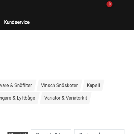
0
Kundservice
ivare & Snöfilter
Vinsch Snöskoter
Kapell
ångare & Lyftbåge
Variator & Variatorkit