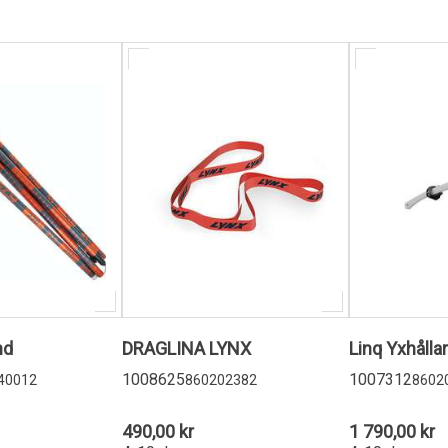
nd
DRAGLINA LYNX
Linq Yxhålla
1008625
1007312
40012
860202382
8602
490,00 kr
1 790,00 kr