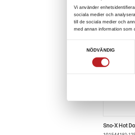
Vi använder enhetsidentifierar
540,00 kr
sociala medier och analysera 
4-10 dagar
till de sociala medier och a
Lägg i 
med annan information som du 
Samtyckesval
NÖDVÄNDIG
Sno-X Hot D
1015441
92-12