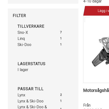
4-10 dagar
Lägg i 
FILTER
TILLVERKARE
Sno-X
7
Linq
1
Ski-Doo
1
LAGERSTATUS
I lager
PASSAR TILL
Motorsågshål
Lynx
2
Lynx & Ski-Doo
1
Från
Lynx & Ski-Doo &