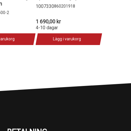
m
1007330
860201918
500-2
1 690,00 kr
4-10 dagar
varukorg
Lägg i varukorg