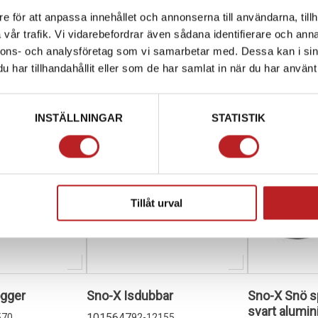
e för att anpassa innehållet och annonserna till användarna, tillh
490,00 kr
230,00 kr
vår trafik. Vi vidarebefordrar även sådana identifierare och anna
4-10 dagar
4-10 dagar
nnons- och analysföretag som vi samarbetar med. Dessa kan i sin
varukorg
Lägg i varukorg
Lägg i
har tillhandahållit eller som de har samlat in när du har använt 
INSTÄLLNINGAR
STATISTIK
Tillåt urval
ogger
Sno-X Isdubbar
Sno-X Snö s
svart alumi
1015647
570
92-12155