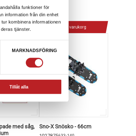
andahålla funktioner för
395,00 kr
n information från din enhet
4-10 dagar
 tur kombinera informationen
 varukorg
Lägg i varukorg
deras tjänster.
MARKNADSFÖRING
Tillåt alla
pade med såg,
Sno-X Snösko - 66cm
nium
1027875
633-140