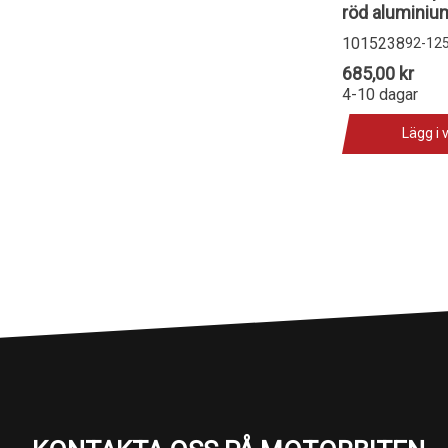
röd aluminiu
1015238
92-12
685,00 kr
4-10 dagar
Lägg i 