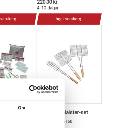
220,00 kr
4-10 dagar
 varukorg
Lägg i varukorg
Om
 Hjälpen-kit
Sno-X Grill/Halster-set
1015514
2365
92-16160