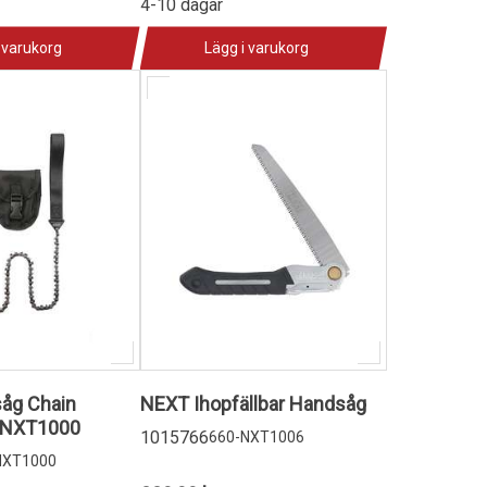
4-10 dagar
 varukorg
Lägg i varukorg
åg Chain
NEXT Ihopfällbar Handsåg
 NXT1000
1015766
660-NXT1006
NXT1000