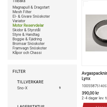
Tillbaka
Magnapull & Dragstart
Mesh Filter
El- & Givare Snöskoter
Variator
Motor Reservdelar
Skidor & Styrstål
Styre & Handtag
Boggie & Fjädring
Bromsar Snöskoter
Framvagn Snöskoter
Kåpor och Chassi
FILTER
Avgaspacknin
Lynx
TILLVERKARE
1005587
51405
Sno-X
9
390,00 kr
2-4 dagar lev. t
LAGERSTATUS