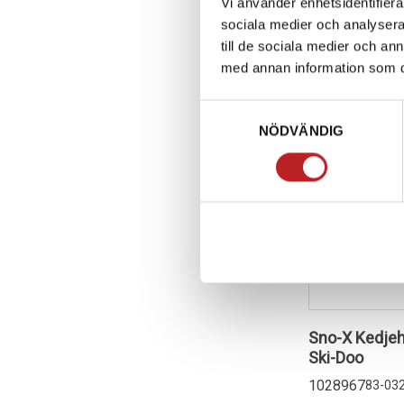
Vi använder enhetsidentifierar
2-4 dagar lev. t
sociala medier och analysera 
Lägg i 
till de sociala medier och a
med annan information som du 
Samtyckesval
NÖDVÄNDIG
Sno-X Kedjehu
Ski-Doo
1028967
83-03