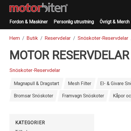
Fordon & Maskiner
Personlig utrustning
Övrigt & Merch
Hem
Butik
Reservdelar
Snöskoter-Reservdelar
MOTOR RESERVDELAR
Snöskoter-Reservdelar
Magnapull & Dragstart
Mesh Filter
El- & Givare S
Bromsar Snöskoter
Framvagn Snöskoter
Kåpor oc
KATEGORIER