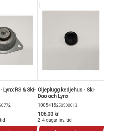
 Lynx RS & Ski-
Oljeplugg kedjehus - Ski-
Doo och Lynx
1005415
60772
250500013
106,00 kr
tid
2-4 dagar lev. tid