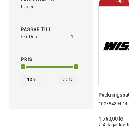
Lägg i 
I lager
PASSAR TILL
Ski-Doo
1
PRIS
Packningssat
1023848
94-14
1 760,00 kr
2-4 dagar lev. t