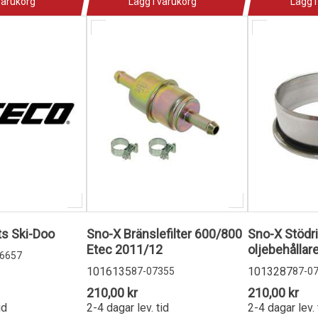
varukorg
Lägg i varukorg
Lägg i
s Ski-Doo
Sno-X Bränslefilter 600/800
Sno-X Stödri
Etec 2011/12
oljebehållar
-6657
1016135
1013287
87-07355
87-0
210,00 kr
210,00 kr
id
2-4 dagar lev. tid
2-4 dagar lev. 