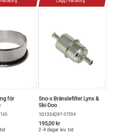
 varukorg
Lägg i varukorg
ng för
Sno-x Bränslefilter Lynx &
e
Ski-Doo
1013342
7165
87-07354
195,00 kr
tid
2-4 dagar lev. tid