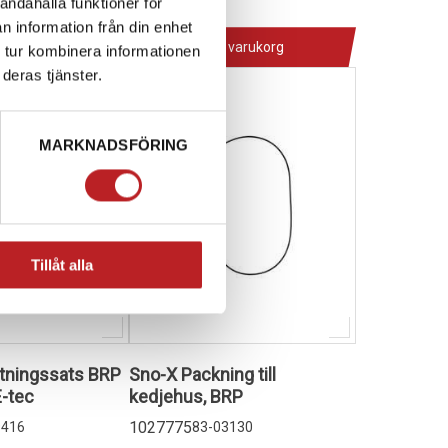
andahålla funktioner för
4-10 dagar
n information från din enhet
 varukorg
Lägg i varukorg
 tur kombinera informationen
deras tjänster.
MARKNADSFÖRING
Tillåt alla
ätningssats BRP
Sno-X Packning till
-tec
kedjehus, BRP
1027775
9416
83-03130