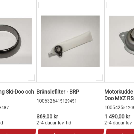
g Ski-Doo och
Bränslefilter - BRP
Motorkudde -
Doo MXZ RS
1005326
415129451
1005425
3487
5120
369,00 kr
1 490,00 kr
id
2-4 dagar lev. tid
2-4 dagar lev. 