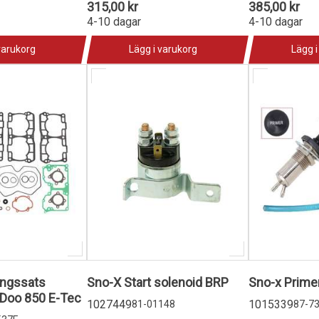
315,00 kr
385,00 kr
4-10 dagar
4-10 dagar
varukorg
Lägg i varukorg
Lägg i
ingssats
Sno-X Start solenoid BRP
Sno-x Primer
-Doo 850 E-Tec
1027449
1015339
81-01148
87-7