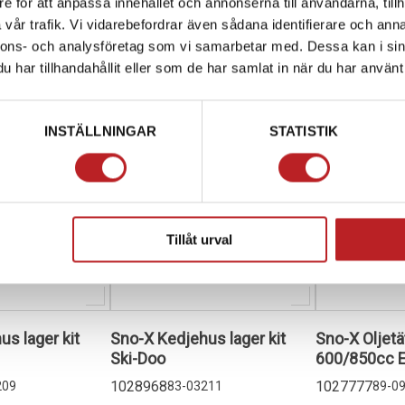
e för att anpassa innehållet och annonserna till användarna, tillh
id
2-4 dagar lev. tid
4-10 dagar
vår trafik. Vi vidarebefordrar även sådana identifierare och anna
varukorg
Lägg i varukorg
Lägg i
nnons- och analysföretag som vi samarbetar med. Dessa kan i sin
har tillhandahållit eller som de har samlat in när du har använt 
INSTÄLLNINGAR
STATISTIK
Tillåt urval
s lager kit
Sno-X Kedjehus lager kit
Sno-X Oljet
Ski-Doo
600/850cc E
1028968
1027777
209
83-03211
89-0