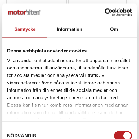
Samtycke
Information
Om
Denna webbplats använder cookies
Vi använder enhetsidentifierare för att anpassa innehållet
och annonserna till användarna, tillhandahålla funktioner
för sociala medier och analysera vår trafik. Vi
Sno-X Medbringare
Sno-X Nödstartrep
vidarebefordrar även sådana identifierare och annan
startapparat Rotax
1027776
92-12576
information från din enhet till de sociala medier och
1027750
91-372
annons- och analysföretag som vi samarbetar med.
105,00 kr
140,00 kr
Dessa kan i sin tur kombinera informationen med annan
4-10 dagar
4-10 dagar
information som du har tillhandahållit eller som de har
samlat in när du har använt deras tjänster.
Lägg i varukorg
Lägg i varukorg
Samtyckesval
NÖDVÄNDIG