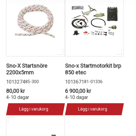
Sno-X Startsnöre
Sno-x Startmotorkit brp
2200x5mm
850 etec
1013274
1013671
85-300
81-01336
80,00 kr
6 900,00 kr
4-10 dagar
4-10 dagar
Lägg i varukorg
Lägg i varukorg