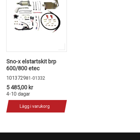
Sno-x elstartskit brp
600/800 etec
1013729
81-01332
5 485,00 kr
4-10 dagar
Lägg i varukorg