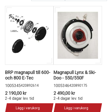
Kundservice
BRP magnapull till 600-
Magnapull Lynx & Ski-
och 800 E-Tec
Doo - 550/550F
1005345
1005346
420892614
420890175
2 190,00 kr
2 490,00 kr
2-4 dagar lev. tid
2-4 dagar lev. tid
Lägg i varukorg
Lägg i varukorg