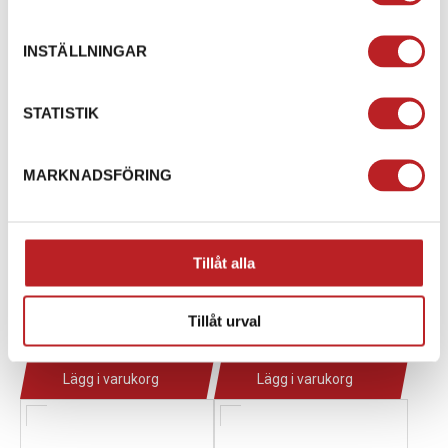
INSTÄLLNINGAR
STATISTIK
MARKNADSFÖRING
Sno-X Startapparat Ski-
Sno-X Startkit BRP 600
Doo & Lynx
& 850 E-tec
Tillåt alla
1013393
1014637
91-11014
91-11031
1 450,00 kr
1 450,00 kr
Tillåt urval
4-10 dagar
4-10 dagar
Lägg i varukorg
Lägg i varukorg