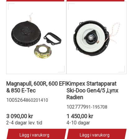
Magnapull, 600R, 600 EFI
Kimpex Startapparat
& 850 E-Tec
Ski-Doo Gen4/5 ,Lynx
Radien
1005264
860201410
1027779
91-195708
3 090,00 kr
1 450,00 kr
2-4 dagar lev. tid
4-10 dagar
Lägg i varukorg
Lägg i varukorg