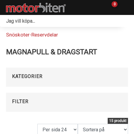
0
Fordon & Maskiner
Snöskoter-Reservdelar
Personlig utrustning
MAGNAPULL & DRAGSTART
Övrigt & Merch
Tillbehör
KATEGORIER
Outlet
Reservdelar
FILTER
Sprängskisser
15 produkt
Verkstad