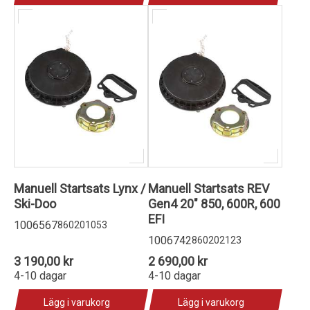
Manuell Startsats Lynx /
Manuell Startsats REV
Ski-Doo
Gen4 20" 850, 600R, 600
EFI
1006567
860201053
1006742
860202123
3 190,00 kr
2 690,00 kr
4-10 dagar
4-10 dagar
Lägg i varukorg
Lägg i varukorg