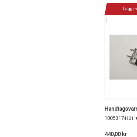
Lägg i 
Handtagsvärm
1005317
41011
440,00 kr