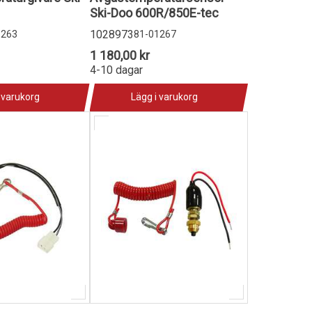
Ski-Doo 600R/850E-tec
1028973
1263
81-01267
1 180,00 kr
4-10 dagar
 varukorg
Lägg i varukorg