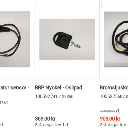
tur sensor -
BRP Nyckel - Oslipad
Bromsljusko
1005927
1005275
415129350
5070
4641
1 290,00 kr
i
369,00 kr
903,00 kr
id
2-4 dagar lev. tid
2-4 dagar lev. 