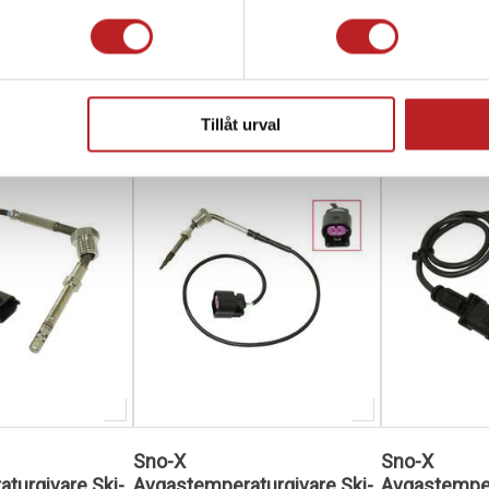
490,00 kr
1 675,00 kr
id
4-10 dagar
4-10 dagar
varukorg
Lägg i varukorg
Lägg i
Tillåt urval
Sno-X
Sno-X
turgivare Ski-
Avgastemperaturgivare Ski-
Avgastemper