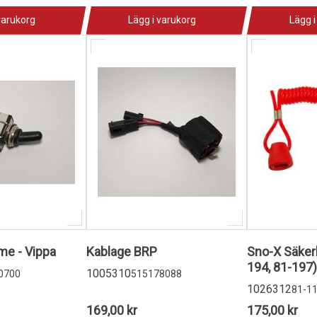
varukorg
Lägg i varukorg
Lägg i
e - Vippa
Kablage BRP
Sno-X Säkerh
194, 81-197)
1005310
0700
515178088
1026312
81-1
169,00 kr
175,00 kr