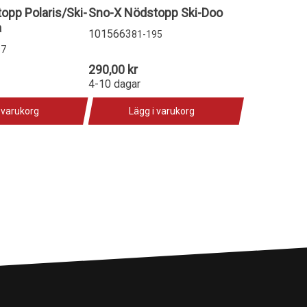
opp Polaris/Ski-
Sno-X Nödstopp Ski-Doo
a
1015663
81-195
97
290,00 kr
4-10 dagar
 varukorg
Lägg i varukorg