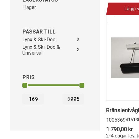
I lager
Lägg i 
PASSAR TILL
Lynx & Ski-Doo
3
Lynx & Ski-Doo &
2
Universal
PRIS
Bränslenivåg
1005369
41513
1 790,00 kr
2-4 dagar lev. t