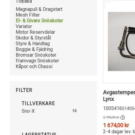
Tillbaka
Magnapull & Dragstart
Mesh Filter
El- & Givare Snöskoter
Variator
Motor Reservdelar
Skidor & Styrstål
Styre & Handtag
Boggie & Fjädring
Bromsar Snöskoter
Framvagn Snöskoter
Kåpor och Chassi
FILTER
Avgastempera
Lynx
TILLVERKARE
1005416
51405
Sno-X
10
2 790,00 kr
i
1 674,00 kr
2-4 dagar lev. t
LAGERSTATUS