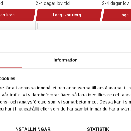
id
2-4 dagar lev. tid
2-4 dagar lev. 
varukorg
Lägg i varukorg
Lägg i
Information
cookies
e för att anpassa innehållet och annonserna till användarna, tillh
vår trafik. Vi vidarebefordrar även sådana identifierare och anna
nnons- och analysföretag som vi samarbetar med. Dessa kan i sin
har tillhandahållit eller som de har samlat in när du har använt 
i-Doo MXZ 600
3W Värmare för Väskor
Arrowhead S
Element chauff.*heated film
Am, Lynx, Sk
1008942
1024497
0960
515176786
71-S
INSTÄLLNINGAR
STATISTIK