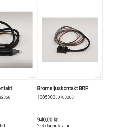
ntakt
Bromsljuskontakt BRP
1005300
32366
507032601
940,00 kr
tid
2-4 dagar lev. tid