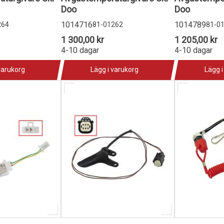
Doo
Doo
1014716
1014789
264
81-01262
81-0
1 300,00 kr
1 205,00 kr
4-10 dagar
4-10 dagar
varukorg
Lägg i varukorg
Lägg i