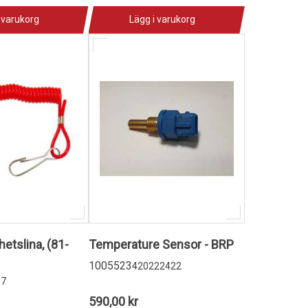
 varukorg
Lägg i varukorg
etslina, (81-
Temperature Sensor - BRP
1005523
420222422
17
590,00 kr