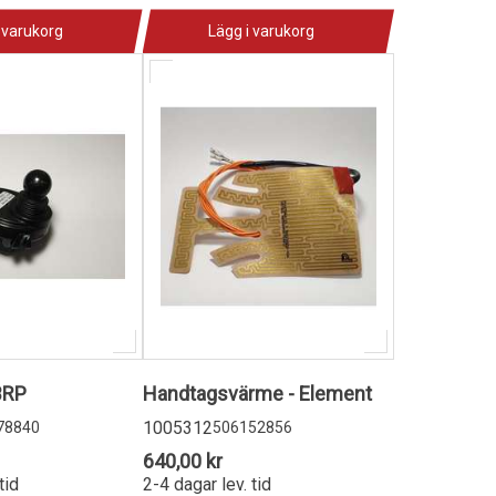
 varukorg
Lägg i varukorg
BRP
Handtagsvärme - Element
1005312
78840
506152856
640,00 kr
tid
2-4 dagar lev. tid