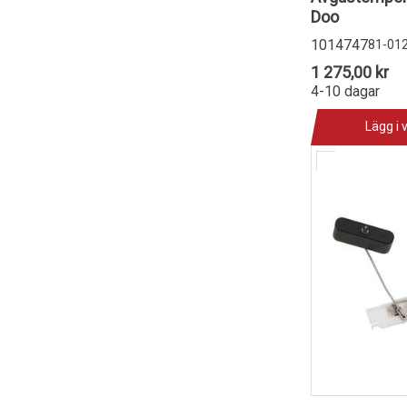
Doo
1014747
81-01
1 275,00 kr
4-10 dagar
Lägg i 