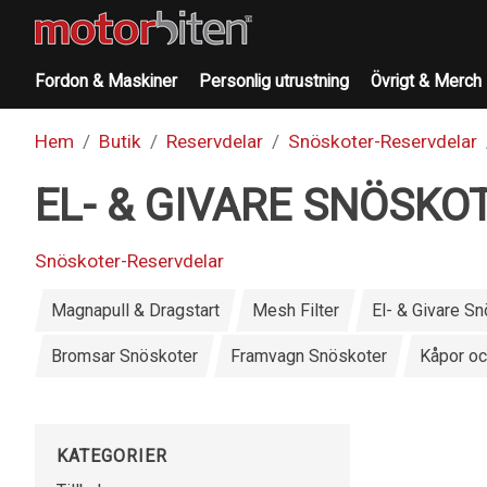
Fordon & Maskiner
Personlig utrustning
Övrigt & Merch
Hem
Butik
Reservdelar
Snöskoter-Reservdelar
EL- & GIVARE SNÖSKO
Snöskoter-Reservdelar
Magnapull & Dragstart
Mesh Filter
El- & Givare S
Bromsar Snöskoter
Framvagn Snöskoter
Kåpor oc
KATEGORIER