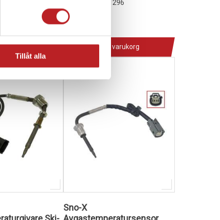
1028969
81-01296
3 995,00 kr
4-10 dagar
 varukorg
Lägg i varukorg
Tillåt alla
Sno-X
aturgivare Ski-
Avgastemperatursensor