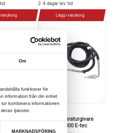
tid
2-4 dagar lev. tid
 varukorg
Lägg i varukorg
Om
andahålla funktioner för
n information från din enhet
 tur kombinera informationen
deras tjänster.
tartmotor Can-
Sno-X
i-Doo
Avgastemperaturgivare
(dual), BRP 800 E-tec
ND0513
MARKNADSFÖRING