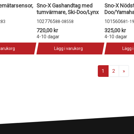
emätarsensor,
Sno-X Gashandtag med
Sno-X Nödst
tumvärmare, Ski-Doo/Lynx
Doo/Yamah
1027765
1015606
283
88-08558
81-1
720,00 kr
325,00 kr
4-10 dagar
4-10 dagar
varukorg
Lägg i varukorg
Lägg i
1
2
»