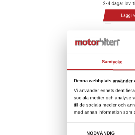
2-4 dagar lev. t
Lägg i 
Samtycke
Denna webbplats använder 
Vi använder enhetsidentifierar
sociala medier och analysera 
till de sociala medier och a
med annan information som du 
Tumgas - Sk
RS
Samtyckesval
1005379
51206
NÖDVÄNDIG