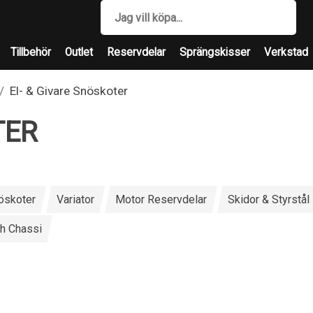
Tillbehör
Outlet
Reservdelar
Sprängskisser
Verkstad
El- & Givare Snöskoter
TER
nöskoter
Variator
Motor Reservdelar
Skidor & Styrstål
h Chassi