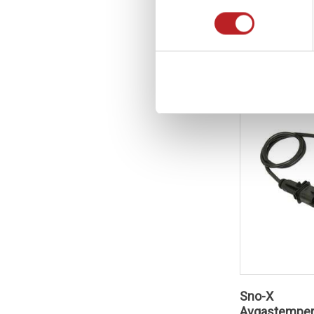
1 240,00 kr
2-4 dagar lev. t
Lägg i 
Sno-X
Avgastempera