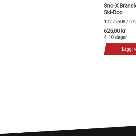
Sno-X Bränsl
Ski-Doo
1027760
87-07
625,00 kr
4-10 dagar
Lägg i 