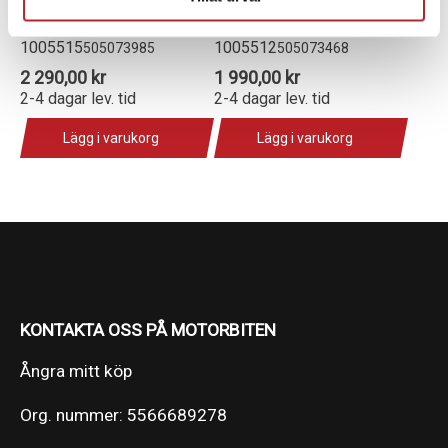
Ski-Doo
Ski-Doo & Lynx
1005515
1005512
505073985
505073468
2 290,00 kr
1 990,00 kr
2-4 dagar lev. tid
2-4 dagar lev. tid
Lägg i varukorg
Lägg i varukorg
KONTAKTA OSS PÅ MOTORBITEN
Ångra mitt köp
Org. nummer: 5566689278