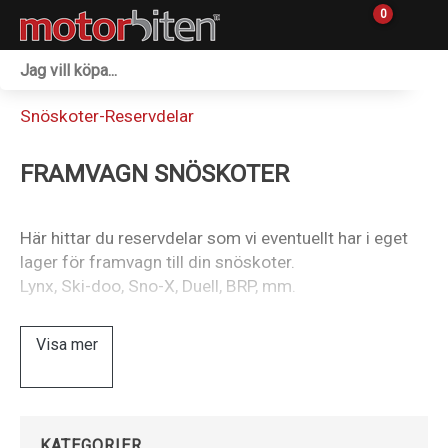
0
Fordon & Maskiner
Snöskoter-Reservdelar
Personlig utrustning
FRAMVAGN SNÖSKOTER
Övrigt & Merch
Tillbehör
Här hittar du reservdelar som vi eventuellt har i eget
lager för framvagn till din snöskoter.
Outlet
Lynx, Ski-doo, Sno-X, Duell, BRP, mm.
Reservdelar
Visa mer
Sprängskisser
Verkstad
KATEGORIER