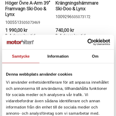
Höger Övre A-Arm 39"
Krängningshämmare
Framvagn Ski-Doo &
Ski-Doo & Lynx
Lynx
1009296
505073172
1005513
505073469
1 990,00 kr
740,00 kr
2-4 dagar lev. tid
2-4 dagar lev. tid
Lägg i varukorg
Lägg i varukorg
Samtycke
Information
Om
Denna webbplats använder cookies
Vi använder enhetsidentifierare för att anpassa innehållet
och annonserna till användarna, tillhandahålla funktioner
för sociala medier och analysera vår trafik. Vi
vidarebefordrar även sådana identifierare och annan
information från din enhet till de sociala medier och
annons- och analysföretag som vi samarbetar med.