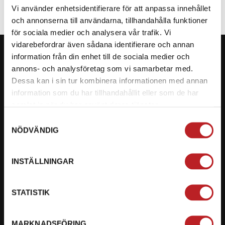
Vi använder enhetsidentifierare för att anpassa innehållet
och annonserna till användarna, tillhandahålla funktioner
för sociala medier och analysera vår trafik. Vi
vidarebefordrar även sådana identifierare och annan
information från din enhet till de sociala medier och
annons- och analysföretag som vi samarbetar med.
Dessa kan i sin tur kombinera informationen med annan
KONTAKTA OSS PÅ MOTORBITEN
information som du har tillhandahållit eller som de har
samlat in när du har använt deras tjänster.
Ångra mitt köp
Samtyckesval
NÖDVÄNDIG
Org. nummer: 5566689278
023-13366
INSTÄLLNINGAR
mail@motorbiten.com
Ryckepungsvägen 3, 79177 Falun
STATISTIK
BETALNING
MARKNADSFÖRING