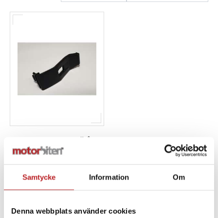
Kundservice
Gummistropp siodkåpa
- Lynx
1005424
517306811
Samtycke
Information
Om
51,00 kr
2-4 dagar lev. tid
Denna webbplats använder cookies
Lägg i varukorg