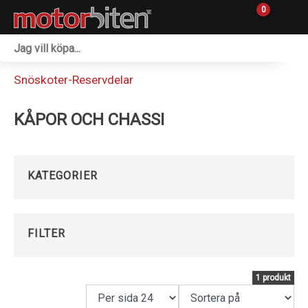
0
Fordon & Maskiner
Snöskoter-Reservdelar
Personlig utrustning
KÅPOR OCH CHASSI
Övrigt & Merch
Tillbehör
KATEGORIER
Outlet
Reservdelar
FILTER
Sprängskisser
1 produkt
Verkstad