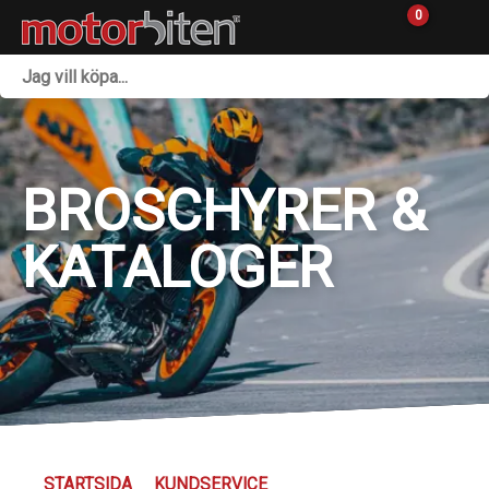
0
Fordon & Maskiner
Personlig utrustning
BROSCHYRER &
Övrigt & Merch
KATALOGER
Tillbehör
Outlet
Reservdelar
Sprängskisser
Verkstad
STARTSIDA
KUNDSERVICE