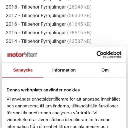
2018 - Tillbehör Fyrhjulingar
(26043 kB)
2017 - Tillbehör Fyrhjulingar
(56309 kB)
2016 - Tillbehör Fyrhjulingar
(61645 kB)
2015 - Tillbehör Fyrhjulingar
(78615 kB)
2014 - Tillbehör Fyrhjulingar
(42587 kB)
2013 - Tillbehör Fyrhjulingar
(32647 kB)
2012 - Tillbehör Fyrhjulingar
(26885 kB)
2011 - Tillbehör Fyrhjulingar
(9385 kB)
Samtycke
Information
Om
2010 - Tillbehör Fyrhjulingar
(94605 kB)
2009 - Tillbehör Fyrhjulingar
(14428 kB)
Denna webbplats använder cookies
2008 - Tillbehör Fyrhjulingar
(7076 kB)
Vi använder enhetsidentifierare för att anpassa innehållet
2007 - Tillbehör Fyrhjulingar
(6094 kB)
och annonserna till användarna, tillhandahålla funktioner
för sociala medier och analysera vår trafik. Vi
vidarebefordrar även sådana identifierare och annan
information från din enhet till de sociala medier och