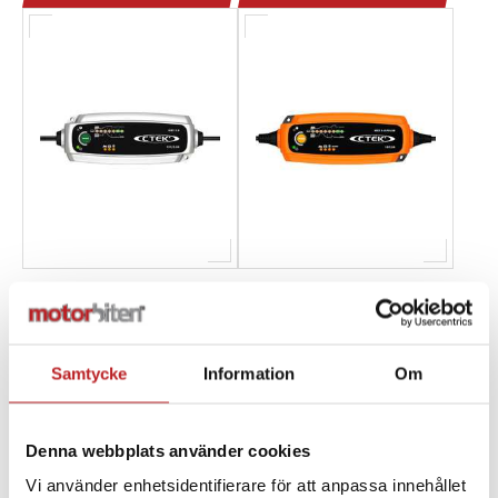
Batteriladdare CTEK
Batteriladdare CTEK
MXS 3.8
MXS 5.0 Polar
1013222
1013206
C56-309
C56-855
Samtycke
Information
Om
895,00 kr
1 049,00 kr
4-10 dagar
4-10 dagar
Denna webbplats använder cookies
Lägg i varukorg
Lägg i varukorg
Vi använder enhetsidentifierare för att anpassa innehållet