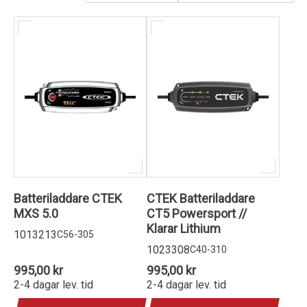
Kundservice
Batteriladdare CTEK
CTEK Batteriladdare
MXS 5.0
CT5 Powersport //
Klarar Lithium
1013213
C56-305
1023308
C40-310
995,00 kr
995,00 kr
2-4 dagar lev. tid
2-4 dagar lev. tid