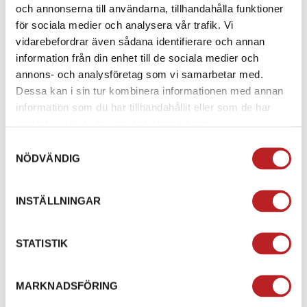
och annonserna till användarna, tillhandahålla funktioner
för sociala medier och analysera vår trafik. Vi
vidarebefordrar även sådana identifierare och annan
information från din enhet till de sociala medier och
annons- och analysföretag som vi samarbetar med.
Dessa kan i sin tur kombinera informationen med annan
information som du har tillhandahållit eller som de har
samlat in när du har använt deras tjänster.
Samtyckesval
NÖDVÄNDIG
Batteriladdare CTEK
Batteriladdare CTEK XS
Time To Go 5.0
0.8
INSTÄLLNINGAR
1013221
1013224
C40-161
C56-707
986,00 kr
699,00 kr
STATISTIK
4-10 dagar
4-10 dagar
Lägg i varukorg
Lägg i varukorg
MARKNADSFÖRING