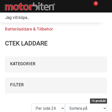
0
Fordon & Maskiner
Batteriladdare & Tillbehör
Personlig utrustning
CTEK LADDARE
Övrigt & Merch
Tillbehör
KATEGORIER
Outlet
Reservdelar
FILTER
Sprängskisser
10 produkt
Verkstad