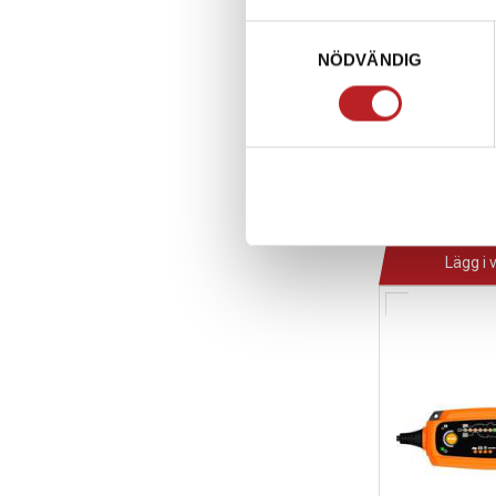
Samtyckesval
NÖDVÄNDIG
BATTERY CHA
1024766
BW09-
695,00 kr
4-10 dagar
Lägg i 