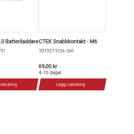
0 Batteriladdare
CTEK Snabbkontakt - M6
1013211
731
C56-260
69,00 kr
4-10 dagar
 varukorg
Lägg i varukorg