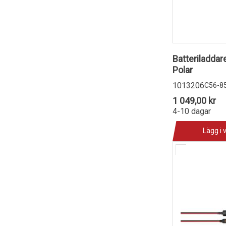
Batteriladda
Polar
1013206
C56-8
1 049,00 kr
4-10 dagar
Lägg i 