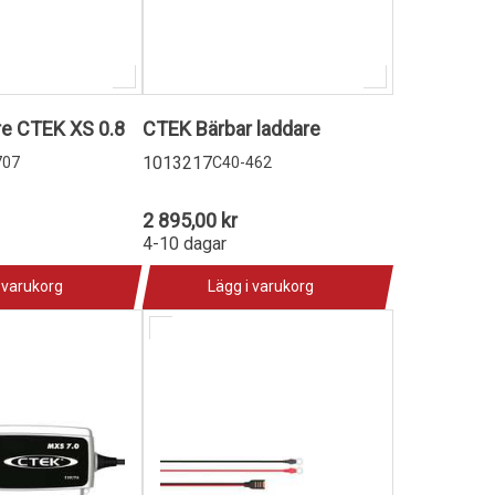
re CTEK XS 0.8
CTEK Bärbar laddare
1013217
707
C40-462
2 895,00 kr
4-10 dagar
 varukorg
Lägg i varukorg