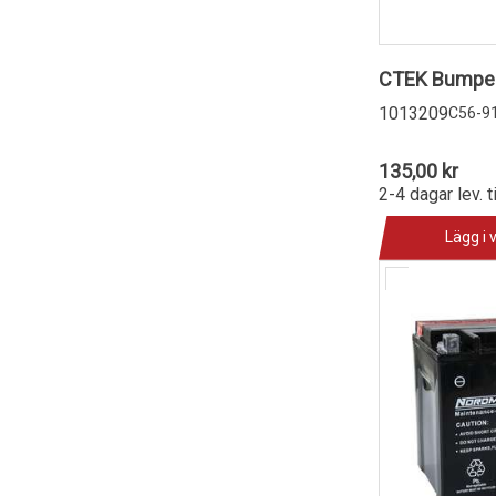
CTEK Bumper
1013209
C56-9
135,00 kr
2-4 dagar lev. t
Lägg i 