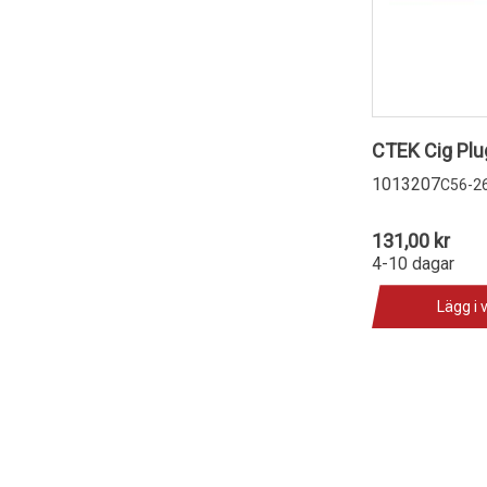
CTEK Cig Plu
1013207
C56-2
131,00 kr
4-10 dagar
Lägg i 