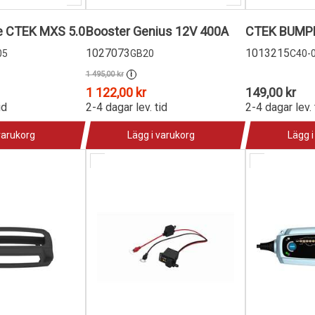
re CTEK MXS 5.0
Booster Genius 12V 400A
CTEK BUMPE
1027073
1013215
05
GB20
C40-
1 495,00 kr
i
1 122,00 kr
149,00 kr
id
2-4 dagar lev. tid
2-4 dagar lev. 
varukorg
Lägg i varukorg
Lägg i