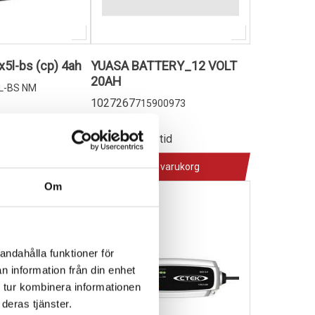
5l-bs (cp) 4ah
YUASA BATTERY_12 VOLT
20AH
L-BS NM
1027267
715900973
1 690,00 kr
tid
2-4 dagar lev. tid
 varukorg
Lägg i varukorg
Om
andahålla funktioner för
n information från din enhet
 tur kombinera informationen
deras tjänster.