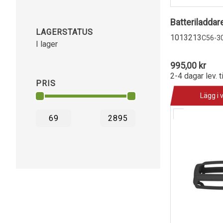
Batteriladda
LAGERSTATUS
1013213
C56-3
I lager
995,00 kr
2-4 dagar lev. t
PRIS
Lägg i 