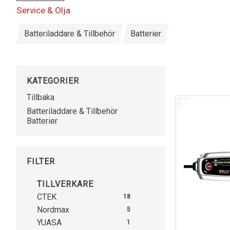
Har ditt batteri redan gått sönder, batteriet går inte at
Service & Olja
använder en bra laddare så slipper man många gånger kö
Batteriladdare & Tillbehör
Batterier
CTEK batteriladdare fungerar till bilbatteri, fyrhjulings
fulladdat så går laddaren automatiskt över till underhåll
KATEGORIER
Tillbaka
Batteriladdare & Tillbehör
Batterier
FILTER
TILLVERKARE
CTEK
18
Nordmax
5
YUASA
1