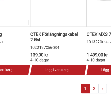
g
CTEK Förlängningskabel
CTEK MXS 7.
2.5M
1013220
63
C56-
1023187
C56-304
139,00 kr
1 499,00 kr
4-10 dagar
4-10 dagar
varukorg
Lägg i varukorg
Lägg i
1
2
»