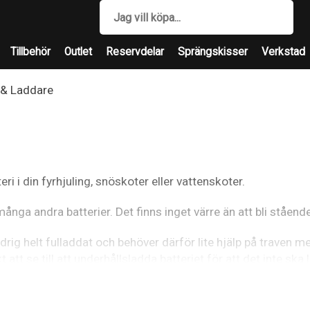
Tillbehör
Outlet
Reservdelar
Sprängskisser
Verkstad
 & Laddare
teri i din fyrhjuling, snöskoter eller vattenskoter.
många andra batterier. Det finns inget värre än att bli stående
aldrig helt fulladdat och behöver därför lite hjälp på traven
t att se till att underhållsladda batteriet för att det inte s
eller vattenskoter inte kommer användas på ett tag för alla ba