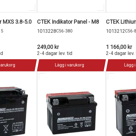
 MXS 3.8-5.0
CTEK Indikator Panel - M8
CTEK Lithiu
1013228
1013212
15
C56-380
C56-
249,00 kr
1 166,00 kr
id
2-4 dagar lev. tid
2-4 dagar lev. 
varukorg
Lägg i varukorg
Lägg i