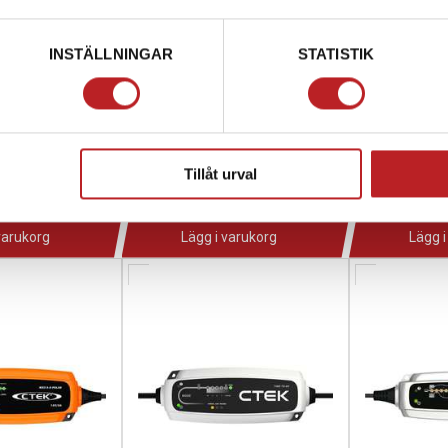
INSTÄLLNINGAR
STATISTIK
RGER 3.0 Ah
BUMPER 120 (MXS 10)
Batteriladd
1013214
1013218
0040
C40-059
C56-
Tillåt urval
176,00 kr
1 796,00 kr
4-10 dagar
4-10 dagar
varukorg
Lägg i varukorg
Lägg i