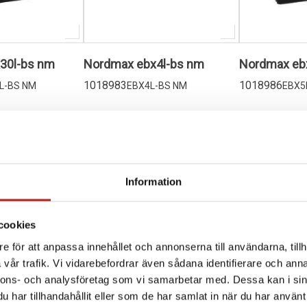
30l-bs nm
Nordmax ebx4l-bs nm
Nordmax ebx
1018983
1018986
L-BS NM
EBX4L-BS NM
EBX5
694,00 kr
848,00 kr
id
2-4 dagar lev. tid
2-4 dagar lev. 
varukorg
Lägg i varukorg
Lägg i
Information
cookies
e för att anpassa innehållet och annonserna till användarna, tillh
vår trafik. Vi vidarebefordrar även sådana identifierare och anna
nnons- och analysföretag som vi samarbetar med. Dessa kan i sin
har tillhandahållit eller som de har samlat in när du har använt 