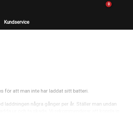
0
Kundservice
s för att man inte har laddat sitt batteri.
 med laddningen några gånger per år. Ställer man undan
ka ladda ur och ta skada. Vi rekommenderar att koppla in
tterier har en liten självurladdning så förr eller senare