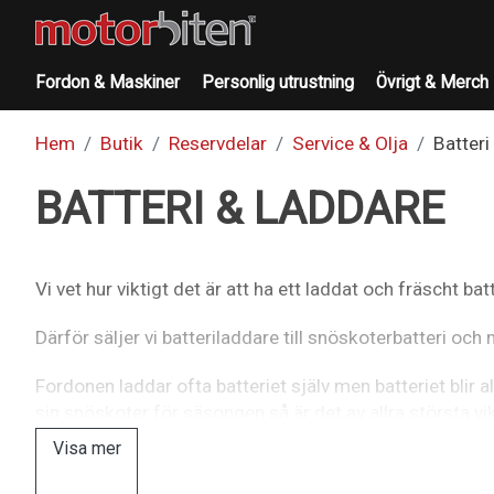
Fordon & Maskiner
Personlig utrustning
Övrigt & Merch
Hem
Butik
Reservdelar
Service & Olja
Batteri
BATTERI & LADDARE
Vi vet hur viktigt det är att ha ett laddat och fräscht bat
Därför säljer vi batteriladdare till snöskoterbatteri och 
Fordonen laddar ofta batteriet själv men batteriet blir 
sin snöskoter för säsongen så är det av allra största vik
en ctekladdare när din fyrhjuling, bil, snöskoter, moped 
Visa mer
är batteriet helt slut och ditt fordon startar inte.