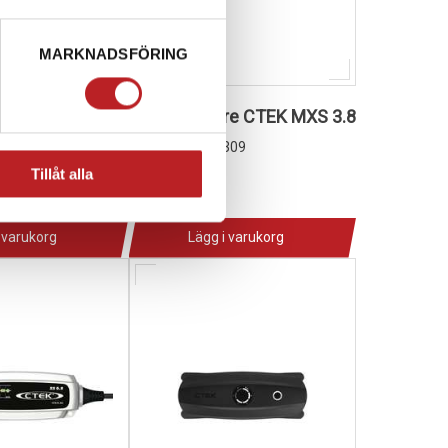
MARKNADSFÖRING
are CTEK MXS 10
Batteriladdare CTEK MXS 3.8
1013222
708
C56-309
Tillåt alla
895,00 kr
4-10 dagar
 varukorg
Lägg i varukorg