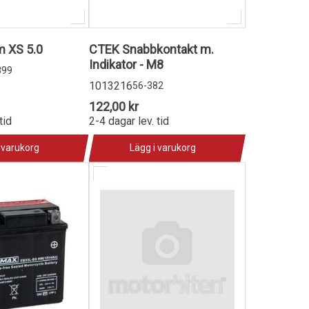
m XS 5.0
CTEK Snabbkontakt m.
Indikator - M8
899
1013216
56-382
122,00 kr
tid
2-4 dagar lev. tid
 varukorg
Lägg i varukorg