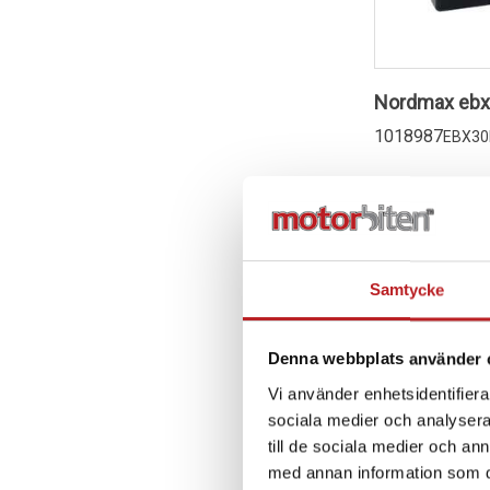
Nordmax ebx
1018987
EBX30
2 144,00 kr
2-4 dagar lev. t
Lägg i 
Samtycke
Denna webbplats använder 
Vi använder enhetsidentifierar
sociala medier och analysera 
till de sociala medier och a
med annan information som du 