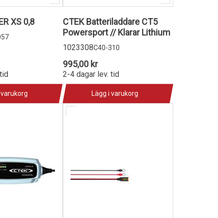
R XS 0,8
CTEK Batteriladdare CT5
Powersport // Klarar Lithium
057
1023308
C40-310
995,00 kr
tid
2-4 dagar lev. tid
 varukorg
Lägg i varukorg