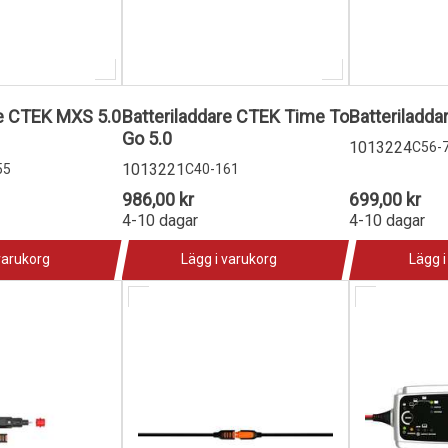
re CTEK MXS 5.0
Batteriladdare CTEK Time To
Batteriladda
Go 5.0
1013224
C56-
1013221
55
C40-161
986,00 kr
699,00 kr
4-10 dagar
4-10 dagar
varukorg
Lägg i varukorg
Lägg i