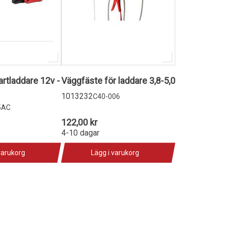
tladdare 12v -
Väggfäste för laddare 3,8-5,0
1013232
C40-006
5AC
122,00 kr
4-10 dagar
varukorg
Lägg i varukorg