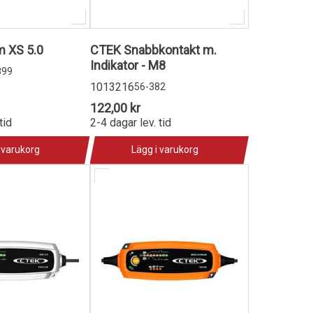
m XS 5.0
CTEK Snabbkontakt m.
Indikator - M8
899
1013216
56-382
122,00 kr
tid
2-4 dagar lev. tid
 varukorg
Lägg i varukorg