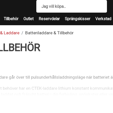
Tillbehör
Outlet
Reservdelar
Sprängskisser
Verkstad
 & Laddare
Batteriladdare & Tillbehör
ILLBEHÖR
 går över till pulsunderhållsladdningsläge när batteriet är
eriet behöver har en CTEK-laddare lithium konstant kommunikat
t laddat och fräscht batteri i din fyrhjuling, snöskoter eller 
atterier. Det finns inget värre än att bli ståendes för att man
aldrig helt fulladdat och behöver därför lite hjälp på traven 