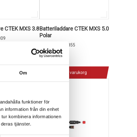
are CTEK MXS 3.8
Batteriladdare CTEK MXS 5.0
Polar
309
1013206
C56-855
1 049,00 kr
4-10 dagar
 varukorg
Lägg i varukorg
Om
andahålla funktioner för
n information från din enhet
 tur kombinera informationen
deras tjänster.