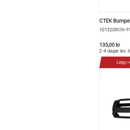
CTEK Bumper
1013209
C56-9
135,00 kr
2-4 dagar lev. t
Lägg i 