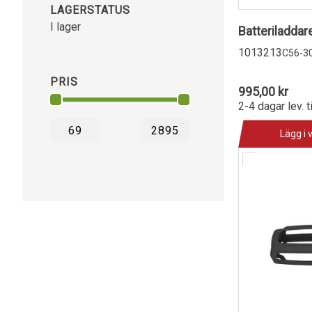
LAGERSTATUS
I lager
Batteriladda
1013213
C56-3
PRIS
995,00 kr
2-4 dagar lev. t
Lägg i 