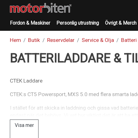
Fordon & Maskiner
Personlig utrustning
Övrigt & Merch
Hem
Butik
Reservdelar
Service & Olja
Batteri
BATTERILADDARE & T
CTEK Laddare
CTEK:s CT5 Powersport, MXS 5.0 med flera smarta laddare
I stället för att skicka in laddning och gissa vad batt
endast när det behövs. Vi vet hur viktigt det är att ha et
5.0 batteriladdare till snöskoterbatteri och många andra b
Visa mer
Fordonen laddar ofta batteriet själv men batteriet blir 