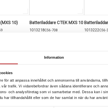
(MXS 10)
Batteriladdare CTEK MXS 10
Batteriladd
1013218
1013222
59
C56-708
C56-
1 796,00 kr
895,00 kr
4-10 dagar
4-10 dagar
varukorg
Lägg i varukorg
Lägg i
Information
cookies
e för att anpassa innehållet och annonserna till användarna, tillh
vår trafik. Vi vidarebefordrar även sådana identifierare och anna
nnons- och analysföretag som vi samarbetar med. Dessa kan i sin
har tillhandahållit eller som de har samlat in när du har använt 