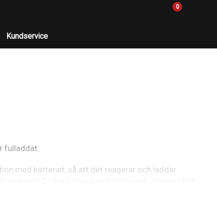
0
Kundservice
 fulladdat.
ion med batteriet, så att det reagerar och laddar
vattenskoter. Därför säljer vi riktigt bra och smarta MXS
 inte har laddat sitt batteri.
med laddningen några gånger per år.