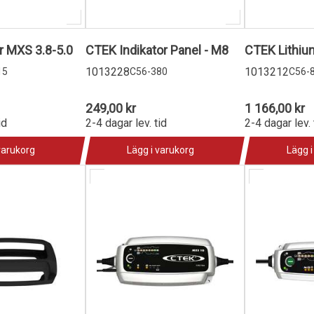
 MXS 3.8-5.0
CTEK Indikator Panel - M8
CTEK Lithiu
1013228
1013212
15
C56-380
C56-
249,00 kr
1 166,00 kr
id
2-4 dagar lev. tid
2-4 dagar lev. 
varukorg
Lägg i varukorg
Lägg i