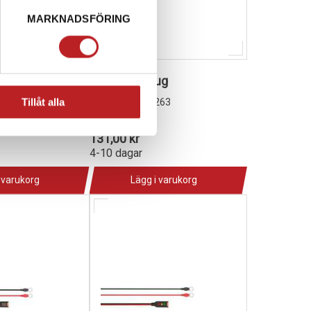
MARKNADSFÖRING
 laddare
CTEK Cig Plug
1013207
Tillåt alla
462
C56-263
131,00 kr
4-10 dagar
 varukorg
Lägg i varukorg