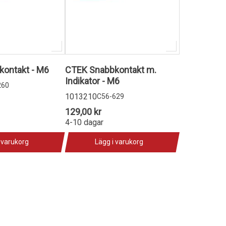
ontakt - M6
CTEK Snabbkontakt m.
Indikator - M6
260
1013210
C56-629
129,00 kr
4-10 dagar
 varukorg
Lägg i varukorg