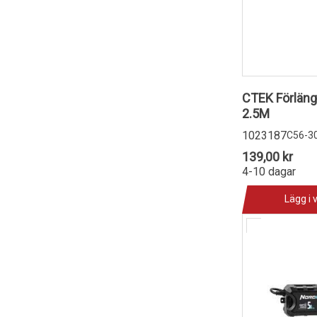
CTEK Förläng
2.5M
1023187
C56-3
139,00 kr
4-10 dagar
Lägg i 