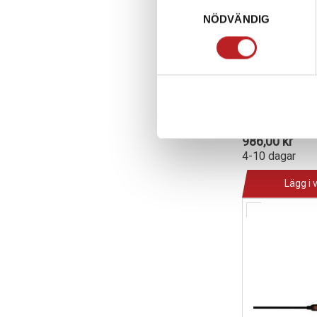
Samtyckesval
NÖDVÄNDIG
Batteriladda
Go 5.0
1013221
C40-1
986,00 kr
4-10 dagar
Lägg i 