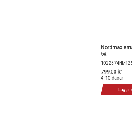
Nordmax smar
5a
1022374
NM12
799,00 kr
4-10 dagar
Lägg i 