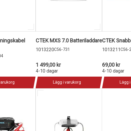
ningskabel
CTEK MXS 7.0 Batteriladdare
CTEK Snabbk
1013220
1013211
C56-731
C56-
04
1 499,00 kr
69,00 kr
4-10 dagar
4-10 dagar
varukorg
Lägg i varukorg
Lägg i