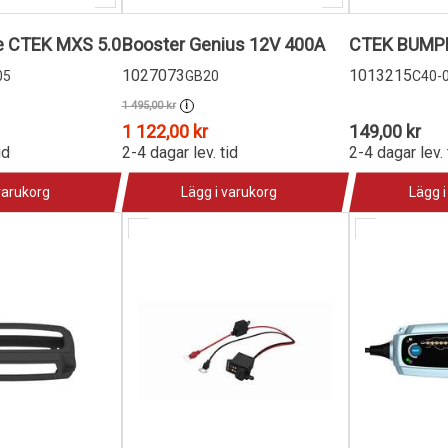
re CTEK MXS 5.0
Booster Genius 12V 400A
CTEK BUMPE
1027073
1013215
05
GB20
C40-
1 495,00 kr
i
1 122,00 kr
149,00 kr
id
2-4 dagar lev. tid
2-4 dagar lev. 
varukorg
Lägg i varukorg
Lägg i