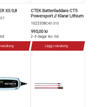
R XS 0,8
CTEK Batteriladdare CT5
Powersport // Klarar Lithium
057
1023308
C40-310
995,00 kr
tid
2-4 dagar lev. tid
 varukorg
Lägg i varukorg