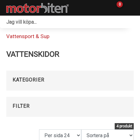
0
Fordon & Maskiner
Vattensport & Sup
Personlig utrustning
VATTENSKIDOR
Övrigt & Merch
Tillbehör
KATEGORIER
Outlet
Reservdelar
FILTER
Sprängskisser
4 produkt
Verkstad