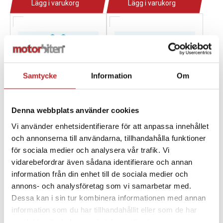
Lägg i varukorg
Lägg i varukorg
Samtycke
Information
Om
Denna webbplats använder cookies
Vi använder enhetsidentifierare för att anpassa innehållet
och annonserna till användarna, tillhandahålla funktioner
OBRIEN COMBO
Obrien VORTEX W/X7 &
för sociala medier och analysera vår trafik. Vi
VORTEX 65.5" BLUE W/
RT BLUE
vidarebefordrar även sådana identifierare och annan
X7 & RT
1017405
2211132
information från din enhet till de sociala medier och
1025633
2231132
annons- och analysföretag som vi samarbetar med.
2 399,00 kr
2 799,00 kr
Dessa kan i sin tur kombinera informationen med annan
4-10 dagar
4-10 dagar
information som du har tillhandahållit eller som de har
samlat in när du har använt deras tjänster.