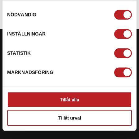
Lägg i varukorg
Lägg i varukorg
Samtyckesval
NÖDVÄNDIG
INSTÄLLNINGAR
STATISTIK
KONTAKTA OSS PÅ MOTORBITEN
MARKNADSFÖRING
Ångra mitt köp
Org. nummer: 5566689278
Tillåt alla
023-13366
mail@motorbiten.com
Tillåt urval
Ryckepungsvägen 3, 79177 Falun