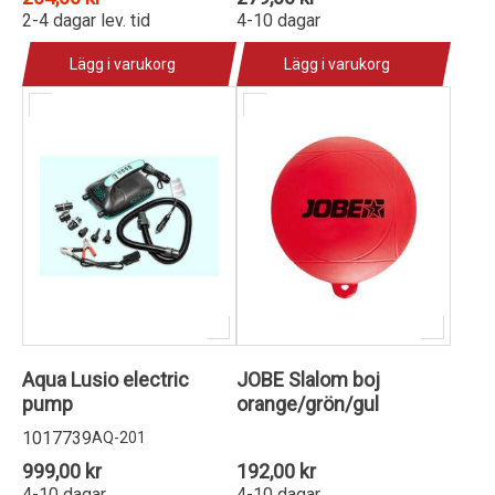
2-4 dagar lev. tid
4-10 dagar
Lägg i varukorg
Lägg i varukorg
Aqua Lusio electric
JOBE Slalom boj
pump
orange/grön/gul
1017739
AQ-201
999,00 kr
192,00 kr
4-10 dagar
4-10 dagar