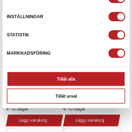
INSTÄLLNINGAR
STATISTIK
MARKNADSFÖRING
Obrien 2-Section
Obrien 4-Person
Tillåt alla
Combolina
Tubelina
1017927
1017934
2264538
2174572
Tillåt urval
349,00 kr
299,00 kr
4-10 dagar
4-10 dagar
Lägg i varukorg
Lägg i varukorg