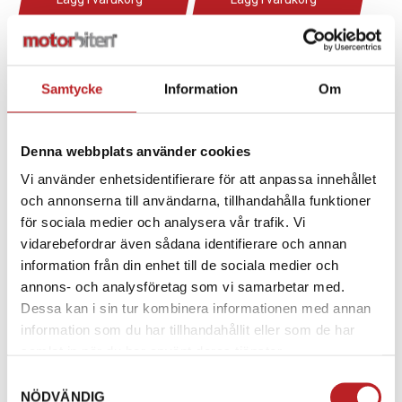
Samtycke
Information
Om
Denna webbplats använder cookies
Vi använder enhetsidentifierare för att anpassa innehållet
och annonserna till användarna, tillhandahålla funktioner
för sociala medier och analysera vår trafik. Vi
vidarebefordrar även sådana identifierare och annan
Obrien 2 SECTION
Obrien 2-Person
information från din enhet till de sociala medier och
COMBO GRN/BLK
Tubelina
annons- och analysföretag som vi samarbetar med.
1017190
1017950
2214538
2174558
Dessa kan i sin tur kombinera informationen med annan
399,00 kr
199,00 kr
information som du har tillhandahållit eller som de har
4-10 dagar
4-10 dagar
samlat in när du har använt deras tjänster.
Samtyckesval
Lägg i varukorg
Lägg i varukorg
NÖDVÄNDIG