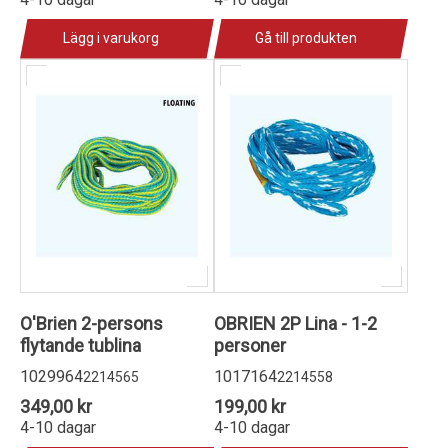
Lägg i varukorg
Gå till produkten
O'Brien 2-persons
OBRIEN 2P Lina - 1-2
flytande tublina
personer
1029964
1017164
2214565
2214558
349,00 kr
199,00 kr
4-10 dagar
4-10 dagar