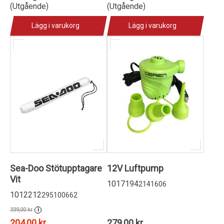
(Utgående)
(Utgående)
Lägg i varukorg
Lägg i varukorg
Sea-Doo Stötupptagare
12V Luftpump
Vit
1017194
2141606
1012212
295100662
339,00 kr
i
204,00 kr
279,00 kr