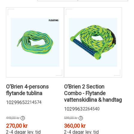
Kundservice
O'Brien 4-persons
O’Brien 2 Section
flytande tublina
Combo - Flytande
vattenskidlina & handtag
1029965
2214574
1029963
2264540
449,00 kr
599,00 kr
i
i
270,00 kr
360,00 kr
2-4 dagar lev. tid
2-4 dagar lev. tid