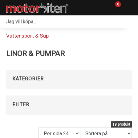
0
Fordon & Maskiner
Vattensport & Sup
Personlig utrustning
LINOR & PUMPAR
Övrigt & Merch
Tillbehör
KATEGORIER
Outlet
Reservdelar
FILTER
Sprängskisser
19 produkt
Verkstad