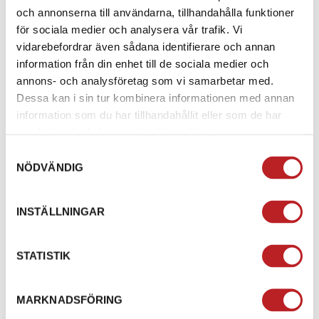
och annonserna till användarna, tillhandahålla funktioner
för sociala medier och analysera vår trafik. Vi
vidarebefordrar även sådana identifierare och annan
information från din enhet till de sociala medier och
annons- och analysföretag som vi samarbetar med.
Dessa kan i sin tur kombinera informationen med annan
information som du har tillhandahållit eller som de har
samlat in när du har använt deras tjänster.
Samtyckesval
NÖDVÄNDIG
Ski-Doo / Lynx
Vindruta Extra Låg Rex2
WINDSHIELD
/ Rev-XM
INSTÄLLNINGAR
ADJUSTABLE LONG
1007502
860200901
1006482
860202615
STATISTIK
3 490,00 kr
1 290,00 kr
4-10 dagar
4-10 dagar
MARKNADSFÖRING
Lägg i varukorg
Lägg i varukorg