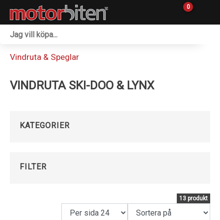
0
Fordon & Maskiner
Vindruta & Speglar
Personlig utrustning
VINDRUTA SKI-DOO & LYNX
Övrigt & Merch
Tillbehör
KATEGORIER
Outlet
Reservdelar
FILTER
Sprängskisser
13 produkt
Verkstad