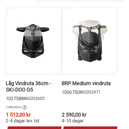
Kundservice
Låg Vindruta 36cm -
BRP Medium vindruta
SKI-DOO G5
1006750
860202471
1027588
860202602
1 890,00 kr
i
1 512,00 kr
2 590,00 kr
2-4 dagar lev. tid
4-10 dagar