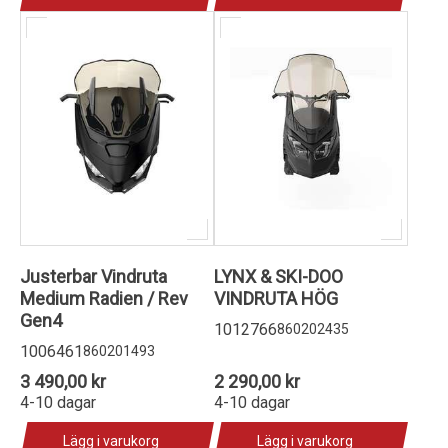
Justerbar Vindruta
LYNX & SKI-DOO
Medium Radien / Rev
VINDRUTA HÖG
Gen4
1012766
860202435
1006461
860201493
3 490,00 kr
2 290,00 kr
4-10 dagar
4-10 dagar
Lägg i varukorg
Lägg i varukorg