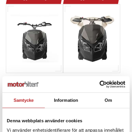
Lynx / Ski-Doo Ultra low
Låg vindruta /
WINDSHIELD
WINDSHIELD KIT BRP
1012761
1007204
860202624
860202470
Samtycke
Information
Om
1 290,00 kr
1 890,00 kr
4-10 dagar
4-10 dagar
Denna webbplats använder cookies
Lägg i varukorg
Lägg i varukorg
Vi använder enhetsidentifierare för att anpassa innehållet