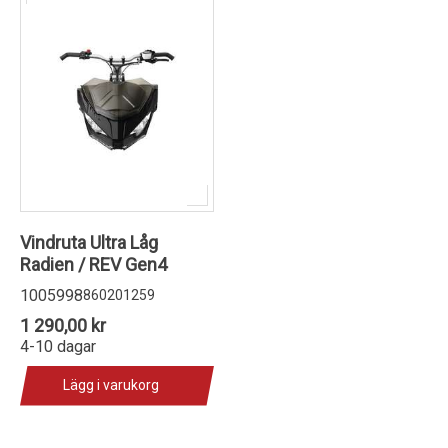
Vindruta Ultra Låg
Radien / REV Gen4
1005998
860201259
1 290,00 kr
4-10 dagar
Lägg i varukorg