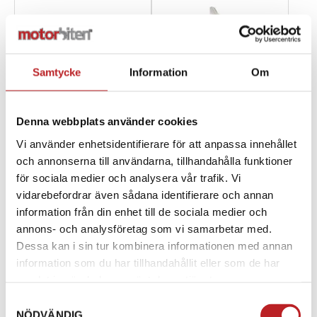
Samtycke
Information
Om
Denna webbplats använder cookies
Vi använder enhetsidentifierare för att anpassa innehållet
och annonserna till användarna, tillhandahålla funktioner
Vindavvisare Medium &
Vindavvisare Sidopanel
Högre ruta REV-XM, XS
för sociala medier och analysera vår trafik. Vi
REV Gen4 (wide)
vidarebefordrar även sådana identifierare och annan
1008012
1008589
860201221
860201879
information från din enhet till de sociala medier och
840,00 kr
490,00 kr
annons- och analysföretag som vi samarbetar med.
4-10 dagar
4-10 dagar
Dessa kan i sin tur kombinera informationen med annan
information som du har tillhandahållit eller som de har
Lägg i varukorg
Lägg i varukorg
samlat in när du har använt deras tjänster.
Samtyckesval
NÖDVÄNDIG