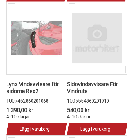
Lynx Vindavvisare för
Sidovindavvisare För
sidorna Rex2
Vindruta
1007462
1005554
860201068
860201910
1 390,00 kr
540,00 kr
4-10 dagar
4-10 dagar
Lägg i varukorg
Lägg i varukorg