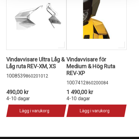
Vindavvisare Ultra Låg &
Vindavvisare för
Låg ruta REV-XM, XS
Medium & Hög Ruta
REV-XP
1008539
860201012
1007412
860200084
490,00 kr
1 490,00 kr
4-10 dagar
4-10 dagar
Lägg i varukorg
Lägg i varukorg