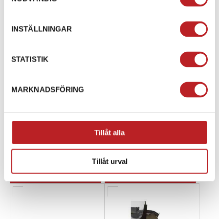
INSTÄLLNINGAR
STATISTIK
MARKNADSFÖRING
Vindavvisare Ultra Låg &
Vindavvisare Ultra Låg &
Låg ruta REV Gen4
Låg ruta REV Gen4
1008448
1008392
860201449
860202473
Tillåt alla
540,00 kr
540,00 kr
4-10 dagar
4-10 dagar
Tillåt urval
Lägg i varukorg
Lägg i varukorg