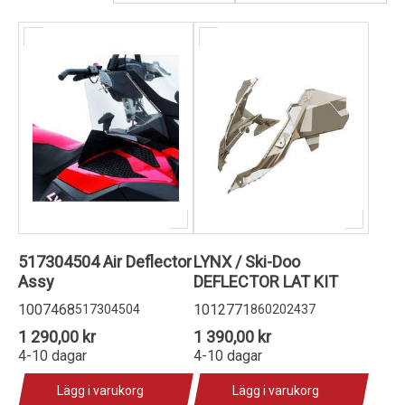
Kundservice
517304504 Air Deflector
LYNX / Ski-Doo
Assy
DEFLECTOR LAT KIT
1007468
1012771
517304504
860202437
1 290,00 kr
1 390,00 kr
4-10 dagar
4-10 dagar
Lägg i varukorg
Lägg i varukorg