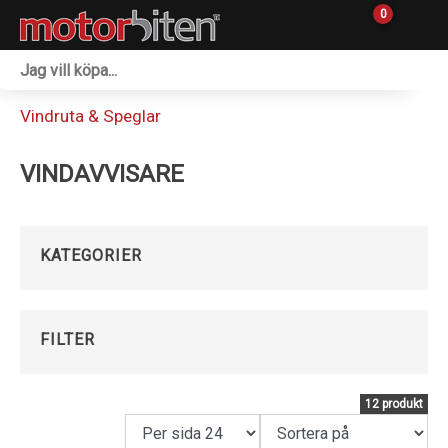
0
Fordon & Maskiner
Vindruta & Speglar
Personlig utrustning
VINDAVVISARE
Övrigt & Merch
Tillbehör
KATEGORIER
Outlet
Reservdelar
FILTER
Sprängskisser
12 produkt
Verkstad