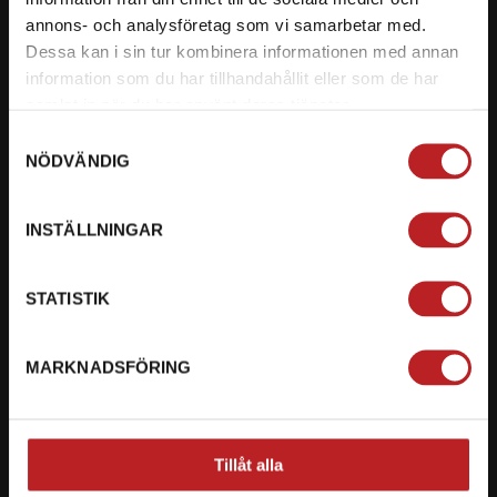
annons- och analysföretag som vi samarbetar med.
Org. nummer: 5566689278
Dessa kan i sin tur kombinera informationen med annan
information som du har tillhandahållit eller som de har
023-13366
samlat in när du har använt deras tjänster.
mail@motorbiten.com
Samtyckesval
NÖDVÄNDIG
Ryckepungsvägen 3, 79177 Falun
BETALNING
INSTÄLLNINGAR
Vi erbjuder flera olika betalsätt. Dina köp är alltid
STATISTIK
skyddade med krypteringsteknik.
MARKNADSFÖRING
Tillåt alla