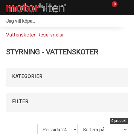
0
Fordon & Maskiner
Vattenskoter-Reservdelar
Personlig utrustning
STYRNING - VATTENSKOTER
Övrigt & Merch
Tillbehör
KATEGORIER
Outlet
Reservdelar
FILTER
Sprängskisser
0 produkt
Verkstad