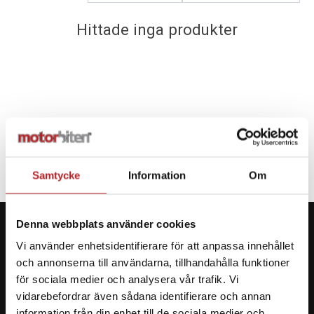
Kundservice
Hittade inga produkter
Samtycke
Information
Om
Denna webbplats använder cookies
Vi använder enhetsidentifierare för att anpassa innehållet
och annonserna till användarna, tillhandahålla funktioner
KONTAKTA OSS PÅ MOTORBITEN
för sociala medier och analysera vår trafik. Vi
vidarebefordrar även sådana identifierare och annan
Ångra mitt köp
information från din enhet till de sociala medier och