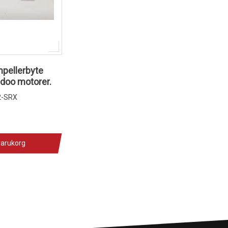
mpellerbyte
doo motorer.
-SRX
varukorg