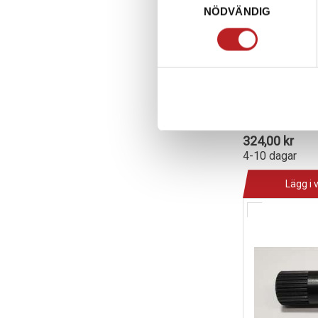
NÖDVÄNDIG
SBT Jetpump
Doo Spark
1024087
139-7
324,00 kr
4-10 dagar
Lägg i 