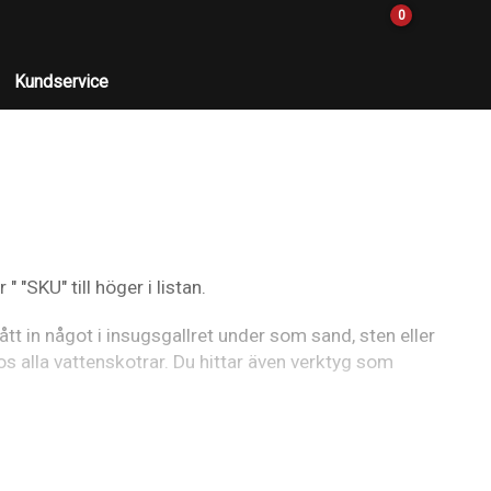
0
Kundservice
 "SKU" till höger i listan.
tt in något i insugsgallret under som sand, sten eller
oos alla vattenskotrar. Du hittar även verktyg som