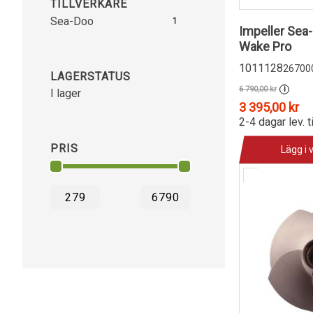
TILLVERKARE
Sea-Doo
1
Impeller Sea
Wake Pro
1011128
26700
LAGERSTATUS
6 790,00 kr
i
I lager
3 395,00 kr
2-4 dagar lev. 
PRIS
Lägg i 