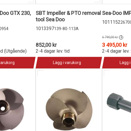
-Doo GTX 230,
SBT Impeller & PTO removal
tool Sea Doo
1011152
2670
1013397
0954
139-80-113A
6 790,00 kr
i
852,00 kr
3 495,00 kr
tid (Utgående)
2-4 dagar lev. tid
2-4 dagar lev. 
varukorg
Lägg i varukorg
Lägg i