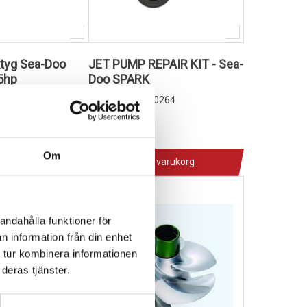
ktyg Sea-Doo
JET PUMP REPAIR KIT - Sea-
5hp
Doo SPARK
1026155
-0014
48090264
1 251,00 kr
4-10 dagar
Om
 varukorg
Lägg i varukorg
andahålla funktioner för
n information från din enhet
 tur kombinera informationen
deras tjänster.