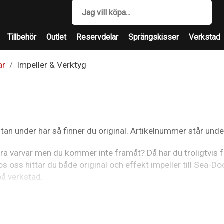
Tillbehör
Outlet
Reservdelar
Sprängskisser
Verkstad
ar
Impeller & Verktyg
an under här så finner du original. Artikelnummer står under "
ra varvar men du kommer inte framåt? Då har du troligtvis få
os oss hittar du både original och effekt impeller till Sea-D
på verkstad.