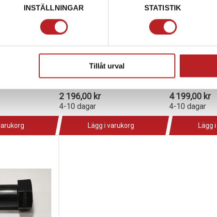
INSTÄLLNINGAR
STATISTIK
 Packning Sea
SBT Jetpump Rep Sats Sea
Solas Impel
Tillåt urval
Doo
Spark
1024083
1017315
6-115-08
139-72-112B
SK-C
2 196,00 kr
4 199,00 kr
4-10 dagar
4-10 dagar
varukorg
Lägg i varukorg
Lägg i