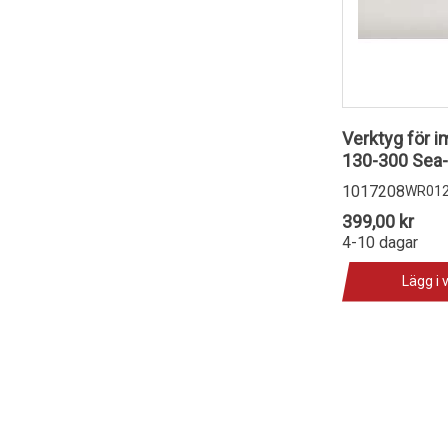
Verktyg för i
130-300 Sea-
1017208
WR012
399,00 kr
4-10 dagar
Lägg i 