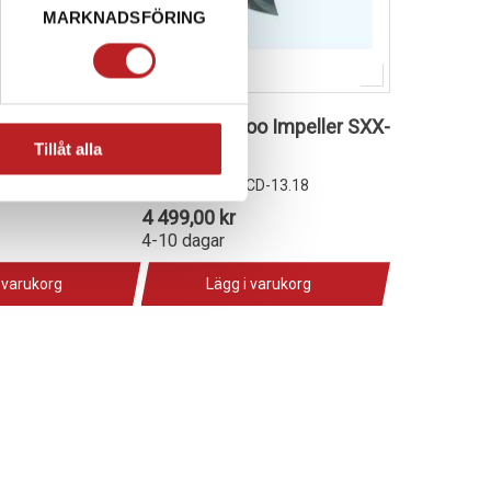
MARKNADSFÖRING
ler SK-CD-12/14
Solas Sea-Doo Impeller SXX-
Tillåt alla
CD-13.18
1017276
D-12/14
SXX-CD-13.18
4 499,00 kr
4-10 dagar
 varukorg
Lägg i varukorg