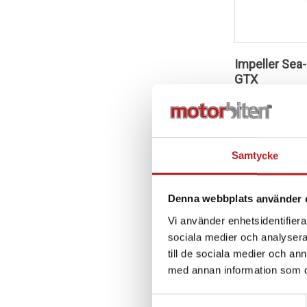
Impeller Sea-
GTX
1011266
26700
6 790,00 kr
4-10 dagar
Samtycke
Lägg i 
Denna webbplats använder 
Vi använder enhetsidentifierar
sociala medier och analysera 
till de sociala medier och a
med annan information som du 
Samtyckesval