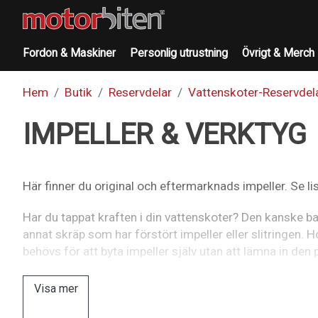
Fordon & Maskiner
Personlig utrustning
Övrigt & Merch
Hem
Butik
Reservdelar
Vattenskoter-Reservdel
IMPELLER & VERKTYG
Här finner du original och eftermarknads impeller. Se list
Har du tappat kraften i din vattenskoter? Den kanske ba
annat skräp som har förstört impeller eller slitringen. H
behövs för att byta impeller själv utan att lämna in den 
Visa mer