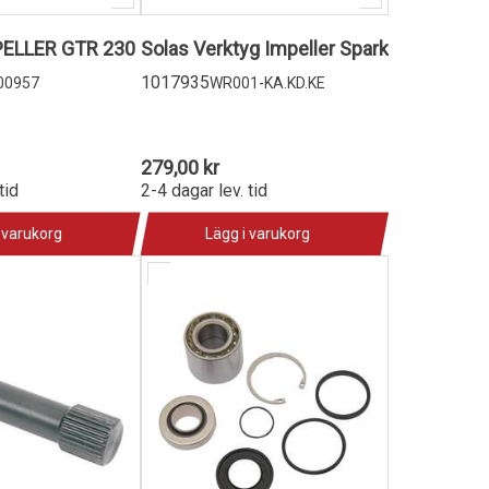
Sea-Doo IMPELLER GTR 230
Solas Verktyg Impeller Spark
1017935
00957
WR001-KA.KD.KE
279,00 kr
tid
2-4 dagar lev. tid
 varukorg
Lägg i varukorg