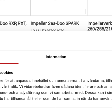
Doo RXP, RXT,
Impeller Sea-Doo SPARK
Impellerver
260/255/21
1011153
267001070
1022177
0951
3802
5 390,00 kr
599,00 kr
4-10 dagar
4-10 dagar
Information
varukorg
Lägg i varukorg
Lägg i
cookies
e för att anpassa innehållet och annonserna till användarna, tillh
vår trafik. Vi vidarebefordrar även sådana identifierare och anna
nnons- och analysföretag som vi samarbetar med. Dessa kan i sin
har tillhandahållit eller som de har samlat in när du har använt 