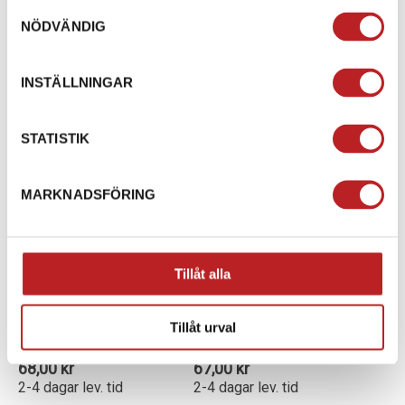
2-4 dagar lev. tid
2-4 dagar lev. tid
Samtyckesval
NÖDVÄNDIG
Lägg i varukorg
Lägg i varukorg
INSTÄLLNINGAR
STATISTIK
MARKNADSFÖRING
Tillåt alla
TÄNDSTIFT NGK BR8ES
TÄNDSTIFT NGK
CR6HSA
1005986
219703119
Tillåt urval
1013522
13-2983
68,00 kr
67,00 kr
2-4 dagar lev. tid
2-4 dagar lev. tid