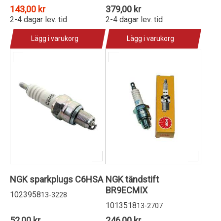
143,00 kr
379,00 kr
2-4 dagar lev. tid
2-4 dagar lev. tid
Lägg i varukorg
Lägg i varukorg
NGK sparkplugs C6HSA
NGK tändstift
BR9ECMIX
1023958
13-3228
1013518
13-2707
52,00 kr
246,00 kr