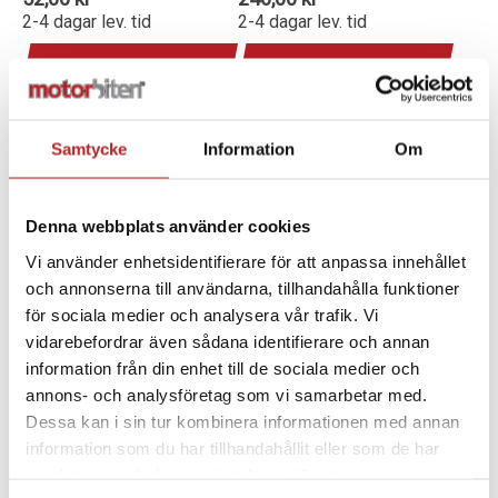
2-4 dagar lev. tid
2-4 dagar lev. tid
Lägg i varukorg
Lägg i varukorg
Samtycke
Information
Om
Denna webbplats använder cookies
Vi använder enhetsidentifierare för att anpassa innehållet
och annonserna till användarna, tillhandahålla funktioner
för sociala medier och analysera vår trafik. Vi
vidarebefordrar även sådana identifierare och annan
information från din enhet till de sociala medier och
Sno-X Tändstiftnyckel,
TÄNDSTIFT NGK
annons- och analysföretag som vi samarbetar med.
BRP E-tec modeller
BPR8ES
Dessa kan i sin tur kombinera informationen med annan
1027647
1005987
92-12661
415130429
information som du har tillhandahållit eller som de har
395,00 kr
68,00 kr
samlat in när du har använt deras tjänster.