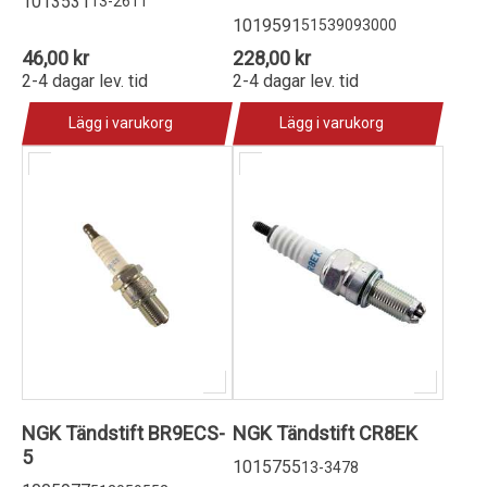
1013531
13-2611
1019591
51539093000
46,00 kr
228,00 kr
2-4 dagar lev. tid
2-4 dagar lev. tid
Lägg i varukorg
Lägg i varukorg
NGK Tändstift BR9ECS-
NGK Tändstift CR8EK
5
1015755
13-3478