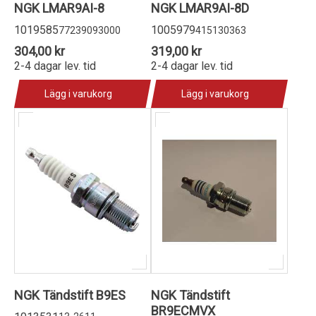
NGK LMAR9AI-8
NGK LMAR9AI-8D
1019585
1005979
77239093000
415130363
304,00 kr
319,00 kr
2-4 dagar lev. tid
2-4 dagar lev. tid
Lägg i varukorg
Lägg i varukorg
NGK Tändstift B9ES
NGK Tändstift
BR9ECMVX