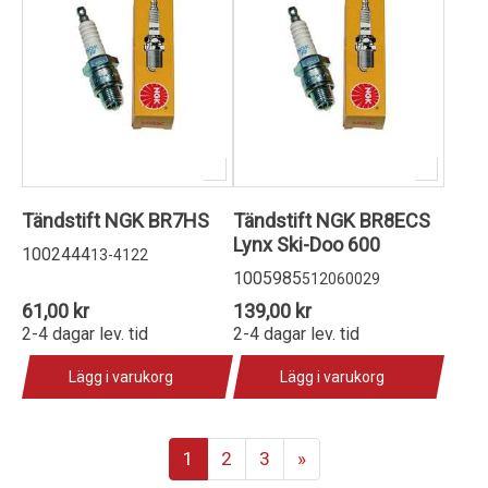
Tändstift NGK BR7HS
Tändstift NGK BR8ECS
Lynx Ski-Doo 600
1002444
13-4122
1005985
512060029
61,00 kr
139,00 kr
2-4 dagar lev. tid
2-4 dagar lev. tid
Lägg i varukorg
Lägg i varukorg
1
2
3
»