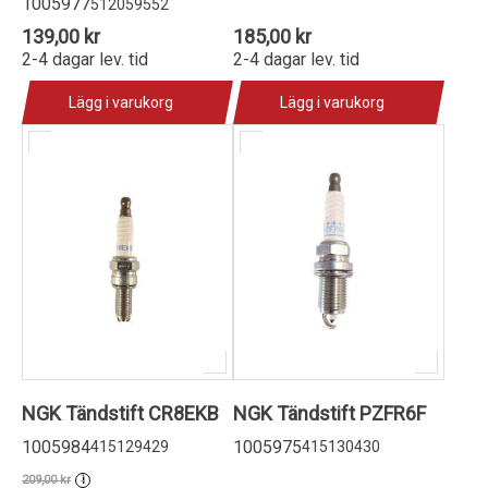
1005977
512059552
139,00 kr
185,00 kr
2-4 dagar lev. tid
2-4 dagar lev. tid
Lägg i varukorg
Lägg i varukorg
NGK Tändstift CR8EKB
NGK Tändstift PZFR6F
1005984
1005975
415129429
415130430
209,00 kr
i