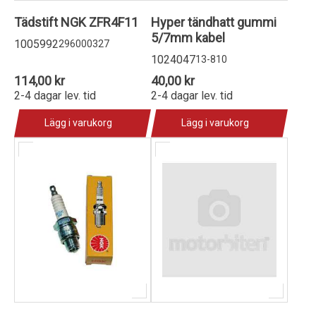
Tädstift NGK ZFR4F11
Hyper tändhatt gummi
5/7mm kabel
1005992
296000327
1024047
13-810
114,00 kr
40,00 kr
2-4 dagar lev. tid
2-4 dagar lev. tid
Lägg i varukorg
Lägg i varukorg