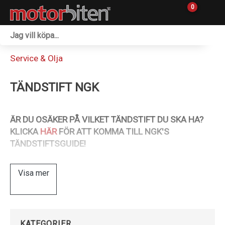
0
Fordon & Maskiner
Service & Olja
Personlig utrustning
TÄNDSTIFT NGK
Övrigt & Merch
Tillbehör
ÄR DU OSÄKER PÅ VILKET TÄNDSTIFT DU SKA HA?
KLICKA
HÄR
FÖR ATT KOMMA TILL NGK'S
Outlet
TÄNDSTIFTSGUIDE!
Reservdelar
Visa mer
Sprängskisser
Verkstad
KATEGORIER