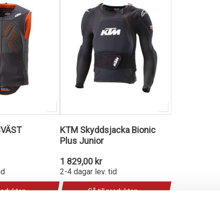
SVÄST
KTM Skyddsjacka Bionic
Plus Junior
1 829,00 kr
id
2-4 dagar lev. tid
produkten
Gå till produkten