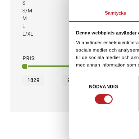
S
1
S/M
1
Samtycke
M
1
L
1
Denna webbplats använder 
L/XL
1
Vi använder enhetsidentifierar
sociala medier och analysera 
till de sociala medier och a
PRIS
med annan information som du 
Samtyckesval
NÖDVÄNDIG