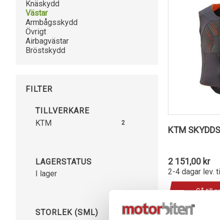
Knäskydd
Västar
Armbågsskydd
Övrigt
Airbagvästar
Bröstskydd
FILTER
TILLVERKARE
KTM
2
KTM SKYDD
2 151,00 kr
LAGERSTATUS
2-4 dagar lev. t
I lager
Gå till 
STORLEK (SML)