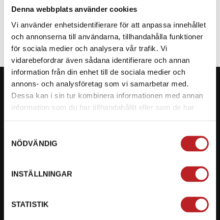
(Utgående)
2-4 dagar lev. tid
Denna webbplats använder cookies
Vi använder enhetsidentifierare för att anpassa innehållet
Lägg i varukorg
Lägg i varukorg
och annonserna till användarna, tillhandahålla funktioner
för sociala medier och analysera vår trafik. Vi
vidarebefordrar även sådana identifierare och annan
information från din enhet till de sociala medier och
annons- och analysföretag som vi samarbetar med.
Dessa kan i sin tur kombinera informationen med annan
information som du har tillhandahållit eller som de har
samlat in när du har använt deras tjänster.
KONTAKTA OSS PÅ MOTORBITEN
Samtyckesval
Ångra mitt köp
NÖDVÄNDIG
Org. nummer: 5566689278
INSTÄLLNINGAR
023-13366
mail@motorbiten.com
STATISTIK
Ryckepungsvägen 3, 79177 Falun