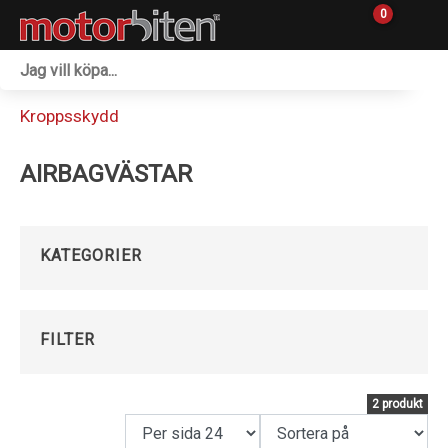
0
Fordon & Maskiner
Kroppsskydd
Personlig utrustning
AIRBAGVÄSTAR
Övrigt & Merch
Tillbehör
KATEGORIER
Outlet
Reservdelar
FILTER
Sprängskisser
2 produkt
Verkstad