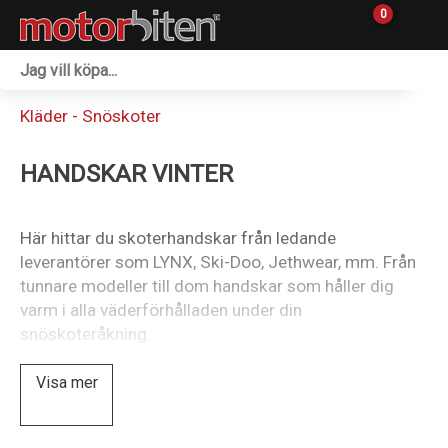
0
Fordon & Maskiner
Kläder - Snöskoter
Personlig utrustning
HANDSKAR VINTER
Övrigt & Merch
Tillbehör
Här hittar du skoterhandskar från ledande
leverantörer som LYNX, Ski-Doo, Jethwear, mm. Från
Outlet
tunnare modeller till dom handskar som håller dig
varm i alla väderförhålladen under din
Reservdelar
snöskoteråkning.
Sprängskisser
Visa mer
Verkstad