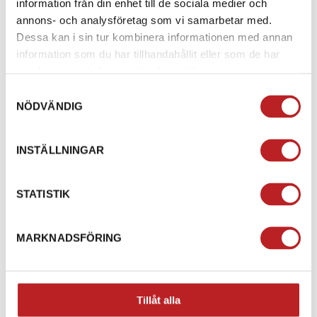
information från din enhet till de sociala medier och
annons- och analysföretag som vi samarbetar med.
Dessa kan i sin tur kombinera informationen med annan
information som du har tillhandahållit eller som de har
samlat in när du har använt deras tjänster.
LYNX QUANTUM LITE
Ski-Doo Moutanin
Samtyckesval
HANDSKAR
Handskar
NÖDVÄNDIG
Från
Från
INSTÄLLNINGAR
445,00 kr
728,00 kr
2-4 dagar lev. tid
2-4 dagar lev. tid
STATISTIK
Gå till produkten
Gå till produkten
MARKNADSFÖRING
Tillåt alla