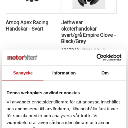
Amoq Apex Racing
Jethwear
Handskar - Svart
skoterhandskar
svart/grå Empire Glove -
Black/Grey
1027043
J25146-001-S
699,00 kr
899,00 kr
i
i
490,00 kr
540,00 kr
2-4 dagar lev. tid
2-4 dagar lev. tid
Samtycke
Information
Om
Gå till produkten
Lägg i varukorg
Denna webbplats använder cookies
REA 50%
Vi använder enhetsidentifierare för att anpassa innehållet
och annonserna till användarna, tillhandahålla funktioner
för sociala medier och analysera vår trafik. Vi
vidarebefordrar även sådana identifierare och annan