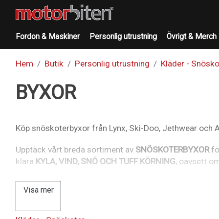
Fordon & Maskiner
Personlig utrustning
Övrigt & Merch
Hem
Butik
Personlig utrustning
Kläder - Snösko
BYXOR
Köp snöskoterbyxor från Lynx, Ski-Doo, Jethwear och Am
Upptäck vårt breda sortiment av
SNÖSKOTERBYXOR
fö
klara
KYLA, VIND, SNÖ OCH TUFF KÖRNING
, oavsett om
Visa mer