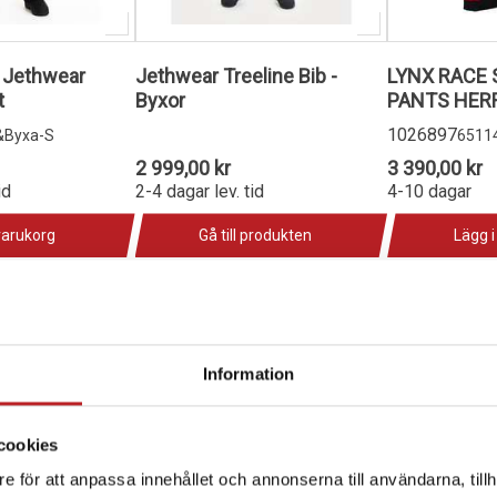
 Jethwear
Jethwear Treeline Bib -
LYNX RACE
t
Byxor
PANTS HERR
1026897
&Byxa-S
6511
2 999,00 kr
3 390,00 kr
id
2-4 dagar lev. tid
4-10 dagar
varukorg
Gå till produkten
Lägg i
Information
cookies
e för att anpassa innehållet och annonserna till användarna, tillh