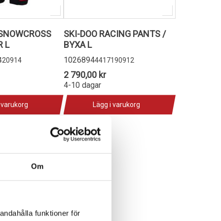
 SNOWCROSS
SKI-DOO RACING PANTS /
 L
BYXA L
1026894
420914
4417190912
2 790,00 kr
4-10 dagar
 varukorg
Lägg i varukorg
Om
andahålla funktioner för