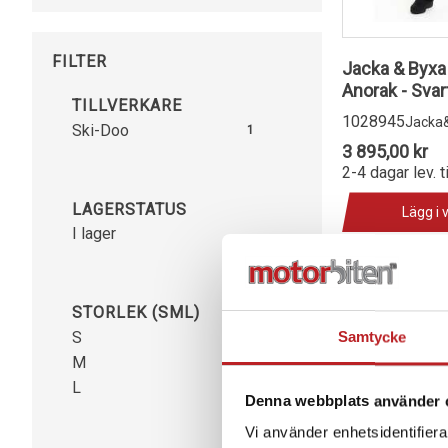
FILTER
Jacka & Byxa
Anorak - Svar
TILLVERKARE
1028945
Jacka
Ski-Doo
1
3 895,00 kr
2-4 dagar lev. t
LAGERSTATUS
Lägg i 
I lager
STORLEK (SML)
S
Samtycke
2
M
1
L
1
Denna webbplats använder 
Vi använder enhetsidentifierar