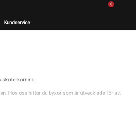
0
Kundservice
v skoterkörning.
den. Hos oss hittar du byxor som är utvecklade för att