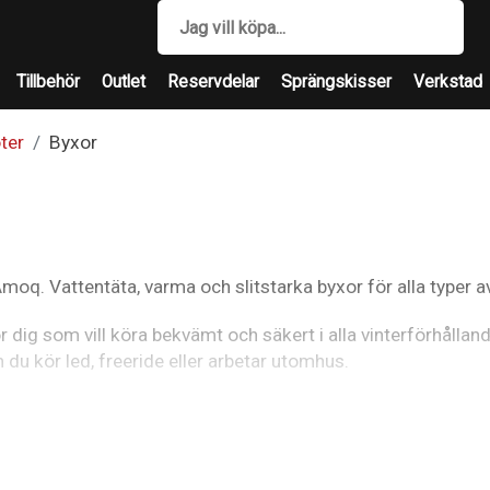
Tillbehör
Outlet
Reservdelar
Sprängskisser
Verkstad
ter
Byxor
oq. Vattentäta, varma och slitstarka byxor för alla typer a
r dig som vill köra bekvämt och säkert i alla vinterförhållan
 du kör led, freeride eller arbetar utomhus.