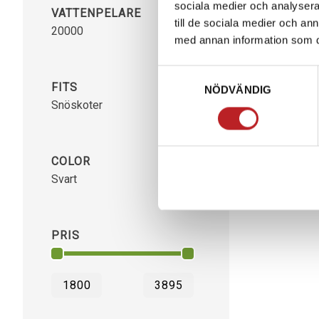
sociala medier och analysera 
VATTENPELARE
till de sociala medier och a
20000
3
med annan information som du 
Samtyckesval
FITS
NÖDVÄNDIG
Snöskoter
3
COLOR
Svart
3
PRIS