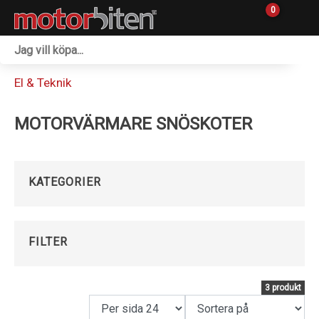
0
Fordon & Maskiner
El & Teknik
Personlig utrustning
MOTORVÄRMARE SNÖSKOTER
Övrigt & Merch
Tillbehör
KATEGORIER
Outlet
Reservdelar
FILTER
Sprängskisser
3 produkt
Verkstad