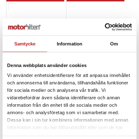
Samtycke
Information
Om
Denna webbplats använder cookies
Vi använder enhetsidentifierare för att anpassa innehållet
och annonserna till användarna, tillhandahålla funktioner
Ski-Doo
Motorvärmarsats
för sociala medier och analysera vår trafik. Vi
BLOCK HEATER
vidarebefordrar även sådana identifierare och annan
information från din enhet till de sociala medier och
1027225
860201671
annons- och analysföretag som vi samarbetar med.
1 590,00 kr
Dessa kan i sin tur kombinera informationen med annan
4-10 dagar
information som du har tillhandahållit eller som de har
samlat in när du har använt deras tjänster.
Lägg i varukorg