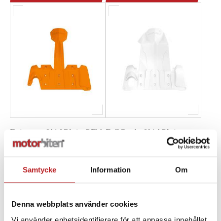
Extreme Skid Plate REV-
Full Body Skid Plate
XM, XS Orange Crush
REV-XM, XS White
1007124
1007009
860200742
860201035
Samtycke
Information
Om
1 990,00 kr
2 190,00 kr
4-10 dagar
4-10 dagar
Denna webbplats använder cookies
Lägg i varukorg
Lägg i varukorg
Vi använder enhetsidentifierare för att anpassa innehållet