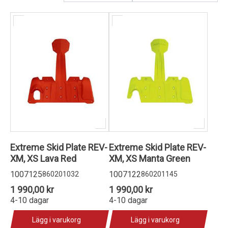
Kundservice
Extreme Skid Plate REV-
Extreme Skid Plate REV-
XM, XS Lava Red
XM, XS Manta Green
1007125
1007122
860201032
860201145
1 990,00 kr
1 990,00 kr
4-10 dagar
4-10 dagar
Lägg i varukorg
Lägg i varukorg