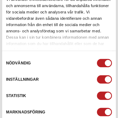
och annonserna till användarna, tillhandahålla funktioner
för sociala medier och analysera vår trafik. Vi
vidarebefordrar även sådana identifierare och annan
information från din enhet till de sociala medier och
annons- och analysföretag som vi samarbetar med.
Dessa kan i sin tur kombinera informationen med annan
information som du har tillhandahållit eller som de har
samlat in när du har använt deras tjänster.
Samtyckesval
NÖDVÄNDIG
Full Body Skid Plate
REV-XP Svart
INSTÄLLNINGAR
1007253
860200287
1 790,00 kr
4-10 dagar
STATISTIK
Lägg i varukorg
MARKNADSFÖRING