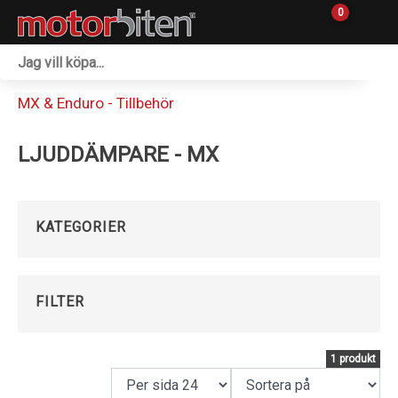
0
Fordon & Maskiner
MX & Enduro - Tillbehör
Personlig utrustning
LJUDDÄMPARE - MX
Övrigt & Merch
Tillbehör
KATEGORIER
Outlet
Reservdelar
FILTER
Sprängskisser
1 produkt
Verkstad