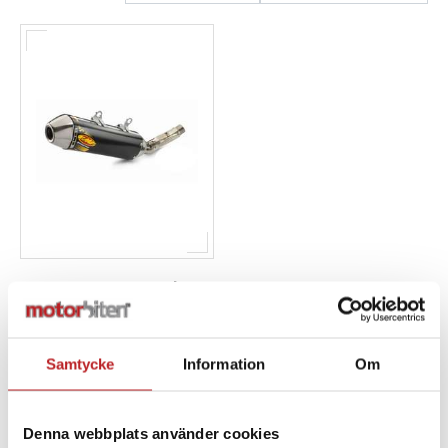
Kundservice
FMF Powercore 4 Slip-
on
1019455
79505979002
Samtycke
Information
Om
5 369,00 kr
4-10 dagar
Denna webbplats använder cookies
Lägg i varukorg