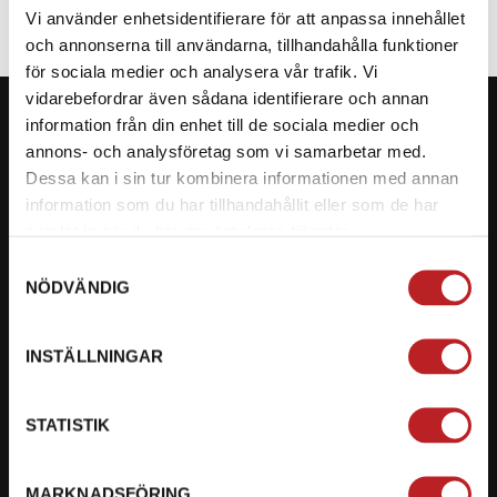
Vi använder enhetsidentifierare för att anpassa innehållet
och annonserna till användarna, tillhandahålla funktioner
för sociala medier och analysera vår trafik. Vi
vidarebefordrar även sådana identifierare och annan
information från din enhet till de sociala medier och
annons- och analysföretag som vi samarbetar med.
Dessa kan i sin tur kombinera informationen med annan
KONTAKTA OSS PÅ MOTORBITEN
information som du har tillhandahållit eller som de har
samlat in när du har använt deras tjänster.
Ångra mitt köp
Samtyckesval
NÖDVÄNDIG
Org. nummer: 5566689278
023-13366
INSTÄLLNINGAR
mail@motorbiten.com
Ryckepungsvägen 3, 79177 Falun
STATISTIK
BETALNING
MARKNADSFÖRING