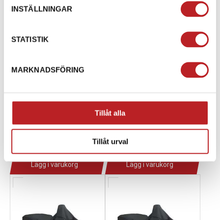
INSTÄLLNINGAR
STATISTIK
MARKNADSFÖRING
Transportkapell G2
Transportkapell G2 MAX
Tillåt alla
1003388
1003251
715001737
715001736
3 190,00 kr
3 890,00 kr
Tillåt urval
4-10 dagar
4-10 dagar
Lägg i varukorg
Lägg i varukorg