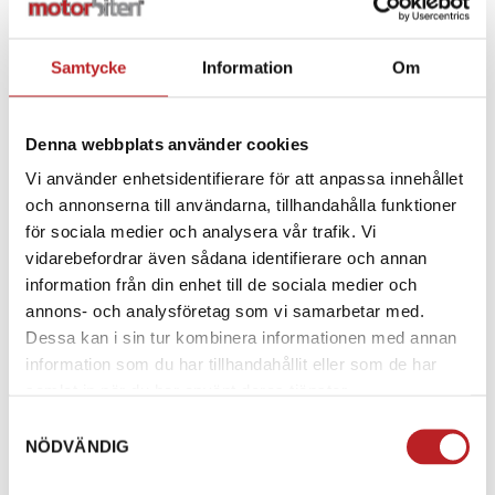
Samtycke
Information
Om
Denna webbplats använder cookies
Vi använder enhetsidentifierare för att anpassa innehållet
och annonserna till användarna, tillhandahålla funktioner
för sociala medier och analysera vår trafik. Vi
Förvaringskapell Can-
Transport /
vidarebefordrar även sådana identifierare och annan
Am G2 & G2L Max
Förvaringskapell 2UP
information från din enhet till de sociala medier och
annons- och analysföretag som vi samarbetar med.
1003386
1003393
715001668
715005075
Dessa kan i sin tur kombinera informationen med annan
3 090,00 kr
3 190,00 kr
information som du har tillhandahållit eller som de har
4-10 dagar
4-10 dagar
samlat in när du har använt deras tjänster.
Lägg i varukorg
Lägg i varukorg
Samtyckesval
NÖDVÄNDIG