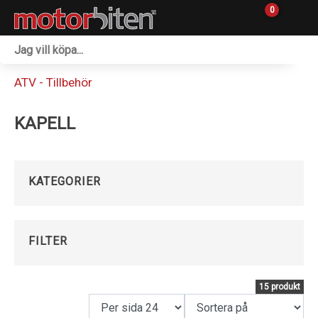
0
Fordon & Maskiner
ATV - Tillbehör
Personlig utrustning
KAPELL
Övrigt & Merch
Tillbehör
KATEGORIER
Outlet
Reservdelar
FILTER
Sprängskisser
15 produkt
Verkstad