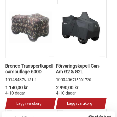
Bronco Transportkapell
Förvaringskapell Can-
camouflage 600D
Am G2 & G2L
1014848
1003406
76-131-1
715001720
1 140,00 kr
2 990,00 kr
4-10 dagar
4-10 dagar
Lägg i varukorg
Lägg i varukorg