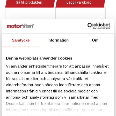
Gå till produkten
Lägg i varukorg
Samtycke
Information
Om
Denna webbplats använder cookies
Vi använder enhetsidentifierare för att anpassa innehållet
och annonserna till användarna, tillhandahålla funktioner
Bronco Spacerplattor
Bronco Spacerplattor
för sociala medier och analysera vår trafik. Vi
ATV 2" 4/136,5 M10 x
UTV 1,5" 4/137 M12 X
vidarebefordrar även sådana identifierare och annan
1.25mm parvis Svart
1.25mm parvis
information från din enhet till de sociala medier och
1024541
1024547
74-064136-2B
74-06656-1
annons- och analysföretag som vi samarbetar med.
1 087,00 kr
995,00 kr
Dessa kan i sin tur kombinera informationen med annan
4-10 dagar
4-10 dagar
information som du har tillhandahållit eller som de har
samlat in när du har använt deras tjänster.