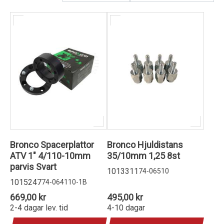
Kundservice
Bronco Spacerplattor
Bronco Hjuldistans
ATV 1" 4/110-10mm
35/10mm 1,25 8st
parvis Svart
1013311
74-06510
1015247
74-064110-1B
669,00 kr
495,00 kr
2-4 dagar lev. tid
4-10 dagar