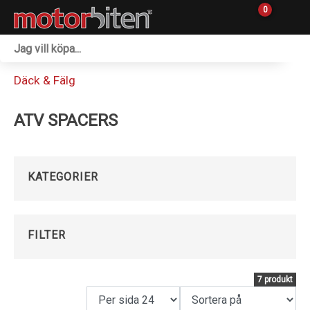
0
Fordon & Maskiner
Däck & Fälg
Personlig utrustning
ATV SPACERS
Övrigt & Merch
Tillbehör
KATEGORIER
Outlet
Reservdelar
FILTER
Sprängskisser
7 produkt
Verkstad