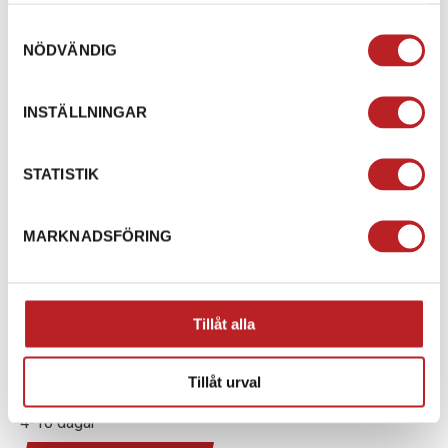
Lägg i varukorg
Lägg i varukorg
Samtyckesval
NÖDVÄNDIG
INSTÄLLNINGAR
STATISTIK
MARKNADSFÖRING
Bronco Spacerplattor
UTV 1,5" 4/137 M12 X
Tillåt alla
1.25mm parvis Svart
1024546
74-06656-1B
Tillåt urval
995,00 kr
4-10 dagar