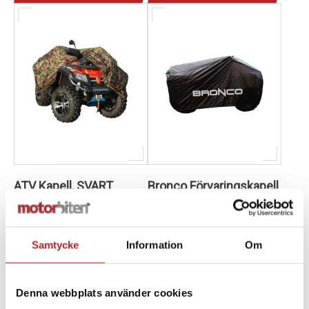
ATV Kapell, SVART
Bronco Förvaringskapell
XL ATV svart 150D
1001429
BW10-62144
210x112x100
1024536
76-131
Samtycke
Information
Om
495,00 kr
1 140,00 kr
2-4 dagar lev. tid
4-10 dagar
Denna webbplats använder cookies
Lägg i varukorg
Lägg i varukorg