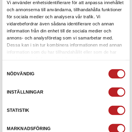
Vi använder enhetsidentifierare för att anpassa innehållet
och annonserna till användarna, tillhandahålla funktioner
för sociala medier och analysera vår trafik. Vi
vidarebefordrar även sådana identifierare och annan
information från din enhet till de sociala medier och
annons- och analysföretag som vi samarbetar med.
Dessa kan i sin tur kombinera informationen med annan
information som du har tillhandahållit eller som de har
samlat in när du har använt deras tjänster.
Samtyckesval
NÖDVÄNDIG
Bronco Transportkapell
Bronco Transportkapell
ATV svart 600D
camouflage 600D
INSTÄLLNINGAR
1014505
1014848
76-131-2
76-131-1
1 195,00 kr
1 140,00 kr
STATISTIK
4-10 dagar
4-10 dagar
Lägg i varukorg
Lägg i varukorg
MARKNADSFÖRING