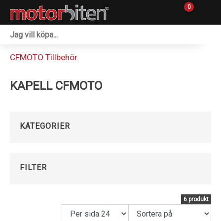
0
Fordon & Maskiner
CFMOTO Tillbehör
Personlig utrustning
KAPELL CFMOTO
Övrigt & Merch
Tillbehör
KATEGORIER
Outlet
Reservdelar
FILTER
Sprängskisser
6 produkt
Verkstad