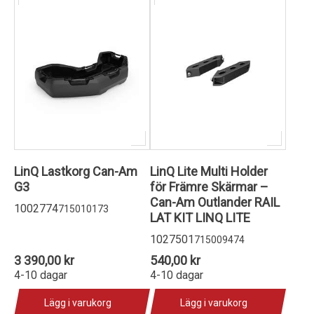
LinQ Lastkorg Can-Am
LinQ Lite Multi Holder
G3
för Främre Skärmar –
Can-Am Outlander RAIL
1002774
715010173
LAT KIT LINQ LITE
1027501
715009474
3 390,00 kr
540,00 kr
4-10 dagar
4-10 dagar
Lägg i varukorg
Lägg i varukorg