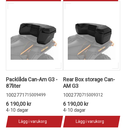
Packlåda Can-Am G3 -
Rear Box storage Can-
87liter
AM G3
1002771
1002770
715009499
715009312
6 190,00 kr
6 190,00 kr
4-10 dagar
4-10 dagar
Lägg i varukorg
Lägg i varukorg