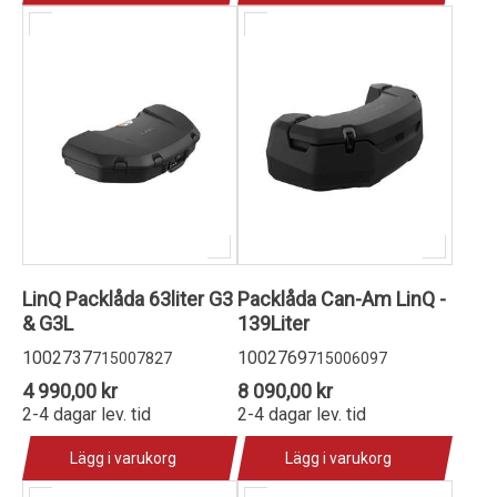
LinQ Packlåda 63liter G3
Packlåda Can-Am LinQ -
& G3L
139Liter
1002737
1002769
715007827
715006097
4 990,00 kr
8 090,00 kr
2-4 dagar lev. tid
2-4 dagar lev. tid
Lägg i varukorg
Lägg i varukorg