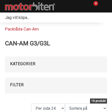
0
Fordon & Maskiner
Packlåda Can-Am
Personlig utrustning
CAN-AM G3/G3L
Övrigt & Merch
Tillbehör
KATEGORIER
Outlet
Reservdelar
FILTER
Sprängskisser
18 produkt
Verkstad