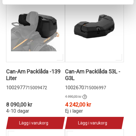
Can-Am Packlåda -139
Can-Am Packlåda 53L -
Liter
G3L
1002977
1002670
715009472
715006997
4 990,00 kr
i
8 090,00 kr
4 242,00 kr
4-10 dagar
Ej i lager
Lägg i varukorg
Lägg i varukorg