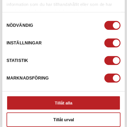
information som du har tillhandahållit eller som de har
samlat in när du har använt deras tjänster.
Samtyckesval
NÖDVÄNDIG
INSTÄLLNINGAR
STATISTIK
Boot gun kit
Can-Am LinQ -
Förvaringskorg 90liter
1003256
715009240
MARKNADSFÖRING
G3L
1002683
715005274
3 590,00 kr
3 390,00 kr
4-10 dagar
Ej i lager
Tillåt alla
Lägg i varukorg
Lägg i varukorg
Tillåt urval