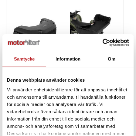
Samtycke
Information
Om
BRP LinQ Kylväska -
BRP Linq Stor lastbox
Denna webbplats använder cookies
35liter
1002965
715007001
Vi använder enhetsidentifierare för att anpassa innehållet
1002978
715006998
och annonserna till användarna, tillhandahålla funktioner
8 390,00 kr
7 990,00 kr
för sociala medier och analysera vår trafik. Vi
4-10 dagar
4-10 dagar
vidarebefordrar även sådana identifierare och annan
information från din enhet till de sociala medier och
Lägg i varukorg
Lägg i varukorg
annons- och analysföretag som vi samarbetar med.
Dessa kan i sin tur kombinera informationen med annan