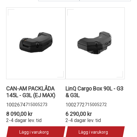
Kundservice
CAN-AM PACKLÅDA
LinQ Cargo Box 90L - G3
145L - G3L (EJ MAX)
& G3L
1002674
1002772
715005273
715005272
8 090,00 kr
6 290,00 kr
2-4 dagar lev. tid
2-4 dagar lev. tid
Lägg i varukorg
Lägg i varukorg