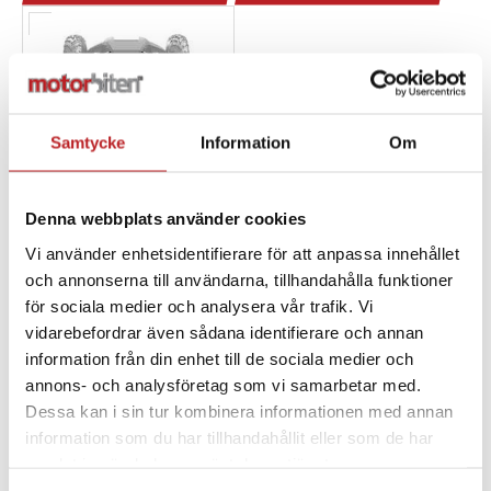
Samtycke
Information
Om
Denna webbplats använder cookies
Vi använder enhetsidentifierare för att anpassa innehållet
och annonserna till användarna, tillhandahålla funktioner
BRP A-armsskydd
för sociala medier och analysera vår trafik. Vi
Aluminium G3L
vidarebefordrar även sådana identifierare och annan
1003768
715005305
information från din enhet till de sociala medier och
1 690,00 kr
annons- och analysföretag som vi samarbetar med.
4-10 dagar
Dessa kan i sin tur kombinera informationen med annan
information som du har tillhandahållit eller som de har
Lägg i varukorg
samlat in när du har använt deras tjänster.