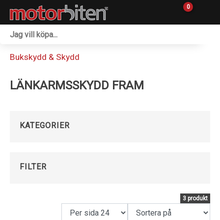
0
Fordon & Maskiner
Bukskydd & Skydd
Personlig utrustning
LÄNKARMSSKYDD FRAM
Övrigt & Merch
Tillbehör
KATEGORIER
Outlet
Reservdelar
FILTER
Sprängskisser
3 produkt
Verkstad