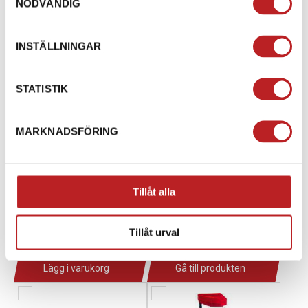
NÖDVÄNDIG
INSTÄLLNINGAR
STATISTIK
MARKNADSFÖRING
Muc-Off Kedjesmörj -
IPONE
Dry Chain - 400ml
BLUE/RED/WHITE
Tillåt alla
CHAIN 250ml
1002576
MU649
189,00 kr
140,00 kr
Tillåt urval
2-4 dagar lev. tid
4-10 dagar
Lägg i varukorg
Gå till produkten