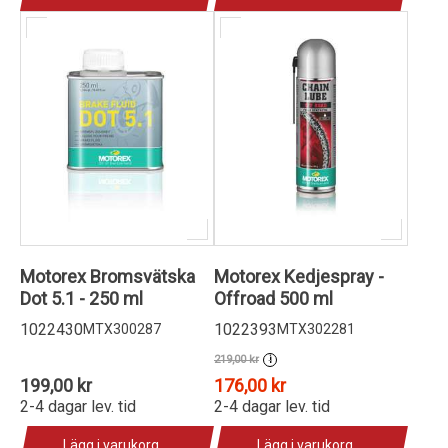
Motorex Bromsvätska
Motorex Kedjespray -
Dot 5.1 - 250 ml
Offroad 500 ml
1022430
1022393
MTX300287
MTX302281
219,00 kr
i
199,00 kr
176,00 kr
2-4 dagar lev. tid
2-4 dagar lev. tid
Lägg i varukorg
Lägg i varukorg