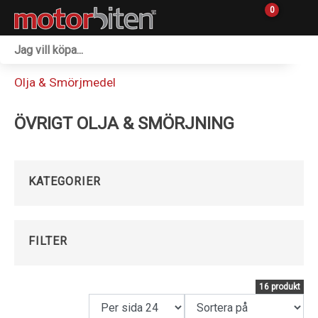
0
Fordon & Maskiner
Olja & Smörjmedel
Personlig utrustning
ÖVRIGT OLJA & SMÖRJNING
Övrigt & Merch
Tillbehör
KATEGORIER
Outlet
Reservdelar
FILTER
Sprängskisser
16 produkt
Verkstad