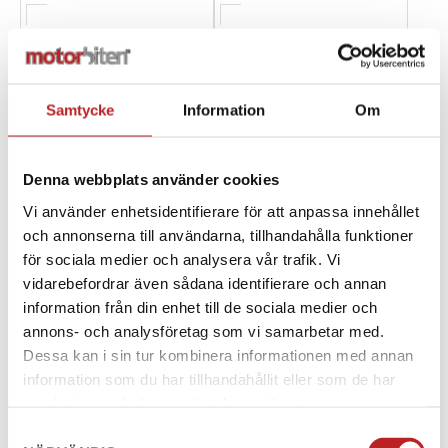
Samtycke
Information
Om
Denna webbplats använder cookies
Vi använder enhetsidentifierare för att anpassa innehållet
och annonserna till användarna, tillhandahålla funktioner
för sociala medier och analysera vår trafik. Vi
Motorex Racing Fork Oil
Muc-Off - All Conditions
vidarebefordrar även sådana identifierare och annan
4W - 1 liter
Kedjesmörj - 400ml
information från din enhet till de sociala medier och
1022431
1002575
MTX306404
MU637
annons- och analysföretag som vi samarbetar med.
289,00 kr
189,00 kr
Dessa kan i sin tur kombinera informationen med annan
2-4 dagar lev. tid
2-4 dagar lev. tid
information som du har tillhandahållit eller som de har
samlat in när du har använt deras tjänster.
Lägg i varukorg
Lägg i varukorg
Samtyckesval