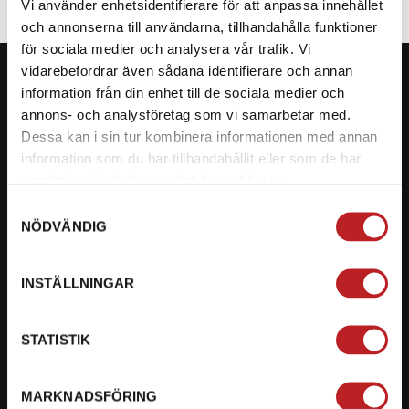
Vi använder enhetsidentifierare för att anpassa innehållet
och annonserna till användarna, tillhandahålla funktioner
för sociala medier och analysera vår trafik. Vi
vidarebefordrar även sådana identifierare och annan
information från din enhet till de sociala medier och
annons- och analysföretag som vi samarbetar med.
Dessa kan i sin tur kombinera informationen med annan
KONTAKTA OSS PÅ MOTORBITEN
information som du har tillhandahållit eller som de har
Ångra mitt köp
samlat in när du har använt deras tjänster.
Samtyckesval
Org. nummer: 5566689278
NÖDVÄNDIG
023-13366
INSTÄLLNINGAR
mail@motorbiten.com
Ryckepungsvägen 3, 79177 Falun
STATISTIK
BETALNING
MARKNADSFÖRING