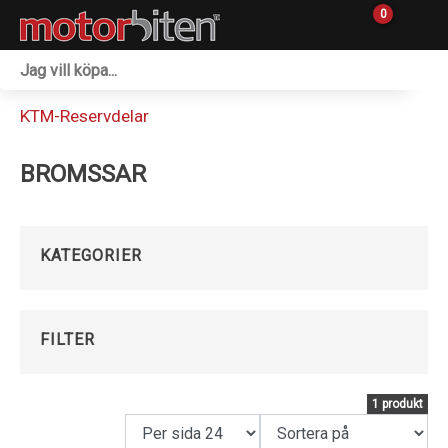
0
Fordon & Maskiner
KTM-Reservdelar
Personlig utrustning
BROMSSAR
Övrigt & Merch
Tillbehör
KATEGORIER
Outlet
Reservdelar
FILTER
Sprängskisser
1 produkt
Verkstad