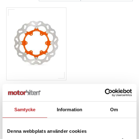
Kundservice
KTM WAVE BRAKE DISC
1027403
7690996000004
2 895,00 kr
Samtycke
Information
Om
4-10 dagar
Lägg i varukorg
Denna webbplats använder cookies