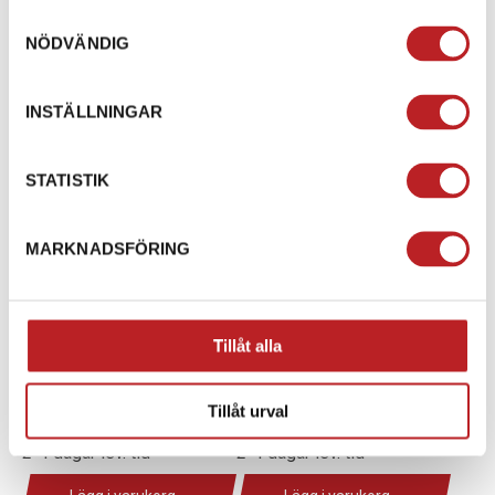
Samtyckesval
Lägg i varukorg
Lägg i varukorg
NÖDVÄNDIG
INSTÄLLNINGAR
STATISTIK
MARKNADSFÖRING
BOLT M8x55
BOLT PLUG, OIL DRAIN
Tillåt alla
M12x1.5x15
1000074
30006-080055810
1000217
0110-013005-0010
Tillåt urval
24,00 kr
24,00 kr
2-4 dagar lev. tid
2-4 dagar lev. tid