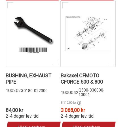
BUSHING, EXHAUST
Bakaxel CFMOTO
PIPE
CFORCE 500 & 800
1002023
Q530-330000-
0180-022300
1000042
10001
5 112,00 kr
i
84,00 kr
3 068,00 kr
2-4 dagar lev. tid
2-4 dagar lev. tid