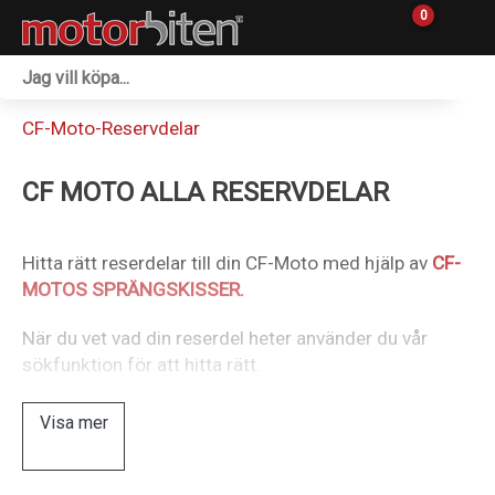
0
Fordon & Maskiner
CF-Moto-Reservdelar
Personlig utrustning
CF MOTO ALLA RESERVDELAR
Övrigt & Merch
Tillbehör
Hitta rätt reserdelar till din CF-Moto med hjälp av
CF-
MOTOS SPRÄNGSKISSER.
Outlet
När du vet vad din reserdel heter använder du vår
Reservdelar
sökfunktion för att hitta rätt.
Sprängskisser
Visa mer
Verkstad