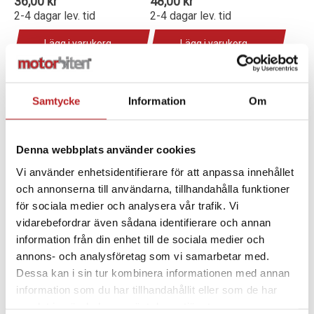
36,00 kr
48,00 kr
2-4 dagar lev. tid
2-4 dagar lev. tid
Lägg i varukorg
Lägg i varukorg
Samtycke
Information
Om
Denna webbplats använder cookies
Vi använder enhetsidentifierare för att anpassa innehållet
och annonserna till användarna, tillhandahålla funktioner
för sociala medier och analysera vår trafik. Vi
vidarebefordrar även sådana identifierare och annan
information från din enhet till de sociala medier och
BOLT M8x12
BOLT M8x20
annons- och analysföretag som vi samarbetar med.
1000131
1000073
30006-080012810
30006-080020810
Dessa kan i sin tur kombinera informationen med annan
12,00 kr
12,00 kr
information som du har tillhandahållit eller som de har
2-4 dagar lev. tid
2-4 dagar lev. tid
samlat in när du har använt deras tjänster.