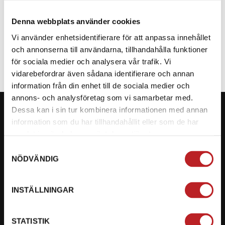
Denna webbplats använder cookies
SPECIFIKATION
Vi använder enhetsidentifierare för att anpassa innehållet
och annonserna till användarna, tillhandahålla funktioner
för sociala medier och analysera vår trafik. Vi
vidarebefordrar även sådana identifierare och annan
information från din enhet till de sociala medier och
annons- och analysföretag som vi samarbetar med.
Dessa kan i sin tur kombinera informationen med annan
information som du har tillhandahållit eller som de har
samlat in när du har använt deras tjänster.
KONTAKTA OSS PÅ MOTORBITEN
Samtyckesval
NÖDVÄNDIG
Ångra mitt köp
Org. nummer: 5566689278
INSTÄLLNINGAR
023-13366
STATISTIK