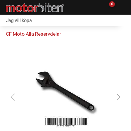
0
Fordon & Maskiner
CF Moto Alla Reservdelar
Personlig utrustning
Övrigt & Merch
Tillbehör
Outlet
Reservdelar
Sprängskisser
Verkstad