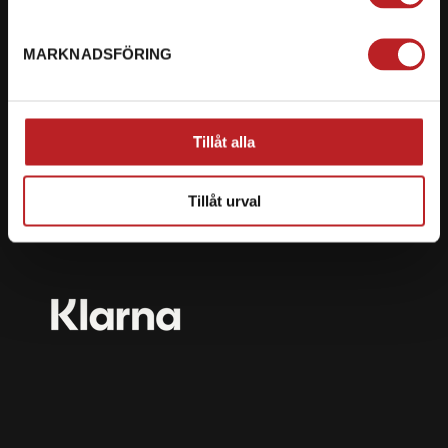
mail@motorbiten.com
Ryckepungsvägen 3, 79177 Falun
MARKNADSFÖRING
BETALNING
Vi erbjuder flera olika betalsätt. Dina köp är alltid
Tillåt alla
skyddade med krypteringsteknik.
Tillåt urval