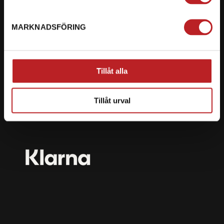
mail@motorbiten.com
Ryckepungsvägen 3, 79177 Falun
MARKNADSFÖRING
BETALNING
Vi erbjuder flera olika betalsätt. Dina köp är alltid
Tillåt alla
skyddade med krypteringsteknik.
Tillåt urval