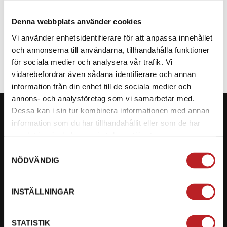
Denna webbplats använder cookies
SPECIFIKATION
Vi använder enhetsidentifierare för att anpassa innehållet
och annonserna till användarna, tillhandahålla funktioner
för sociala medier och analysera vår trafik. Vi
vidarebefordrar även sådana identifierare och annan
information från din enhet till de sociala medier och
annons- och analysföretag som vi samarbetar med.
Dessa kan i sin tur kombinera informationen med annan
information som du har tillhandahållit eller som de har
samlat in när du har använt deras tjänster.
KONTAKTA OSS PÅ MOTORBITEN
Samtyckesval
NÖDVÄNDIG
Ångra mitt köp
Org. nummer: 5566689278
INSTÄLLNINGAR
023-13366
STATISTIK