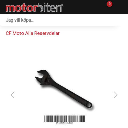
0
Fordon & Maskiner
CF Moto Alla Reservdelar
Personlig utrustning
Övrigt & Merch
Tillbehör
Outlet
Reservdelar
Sprängskisser
Verkstad