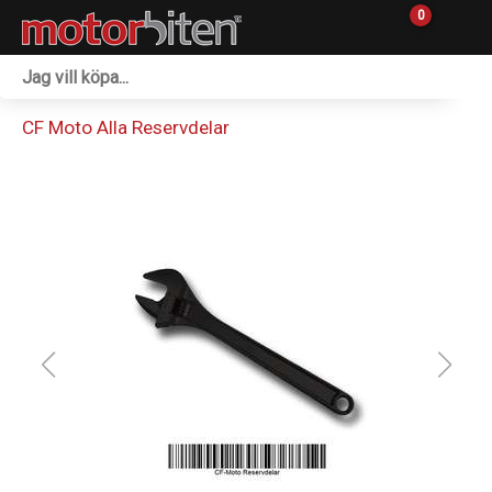
0
Fordon & Maskiner
CF Moto Alla Reservdelar
Personlig utrustning
Övrigt & Merch
Tillbehör
Outlet
Reservdelar
Sprängskisser
Verkstad