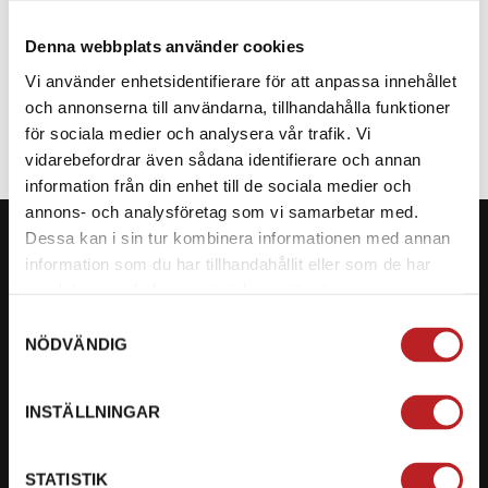
Denna webbplats använder cookies
SPECIFIKATION
Vi använder enhetsidentifierare för att anpassa innehållet
och annonserna till användarna, tillhandahålla funktioner
för sociala medier och analysera vår trafik. Vi
vidarebefordrar även sådana identifierare och annan
information från din enhet till de sociala medier och
annons- och analysföretag som vi samarbetar med.
Dessa kan i sin tur kombinera informationen med annan
information som du har tillhandahållit eller som de har
samlat in när du har använt deras tjänster.
KONTAKTA OSS PÅ MOTORBITEN
Samtyckesval
NÖDVÄNDIG
Ångra mitt köp
Org. nummer: 5566689278
INSTÄLLNINGAR
023-13366
STATISTIK