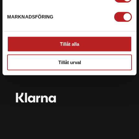
mail@motorbiten.com
Ryckepungsvägen 3, 79177 Falun
MARKNADSFÖRING
BETALNING
Vi erbjuder flera olika betalsätt. Dina köp är alltid
Tillåt alla
skyddade med krypteringsteknik.
Tillåt urval