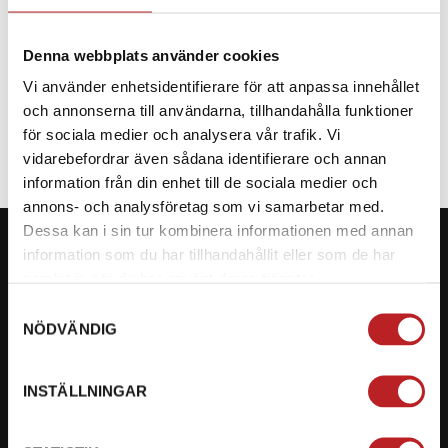
Denna webbplats använder cookies
Vi använder enhetsidentifierare för att anpassa innehållet
SPECIFIKATION
och annonserna till användarna, tillhandahålla funktioner
för sociala medier och analysera vår trafik. Vi
vidarebefordrar även sådana identifierare och annan
information från din enhet till de sociala medier och
annons- och analysföretag som vi samarbetar med.
Dessa kan i sin tur kombinera informationen med annan
information som du har tillhandahållit eller som de har
samlat in när du har använt deras tjänster.
Samtyckesval
KONTAKTA OSS PÅ MOTORBITEN
NÖDVÄNDIG
Ångra mitt köp
INSTÄLLNINGAR
Org. nummer: 5566689278
023-13366