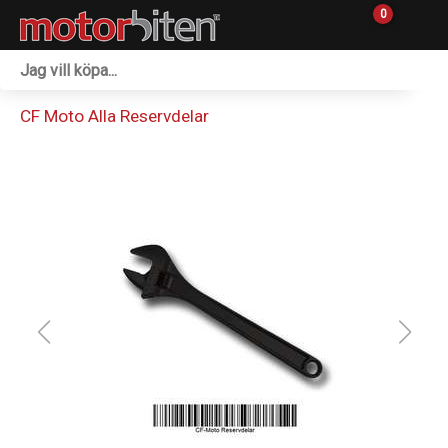
0
Fordon & Maskiner
CF Moto Alla Reservdelar
Personlig utrustning
Övrigt & Merch
Tillbehör
Outlet
Reservdelar
Sprängskisser
Verkstad