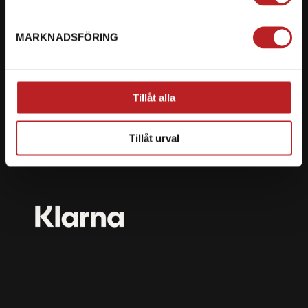
mail@motorbiten.com
Ryckepungsvägen 3, 79177 Falun
MARKNADSFÖRING
BETALNING
Vi erbjuder flera olika betalsätt. Dina köp är alltid
Tillåt alla
skyddade med krypteringsteknik.
Tillåt urval