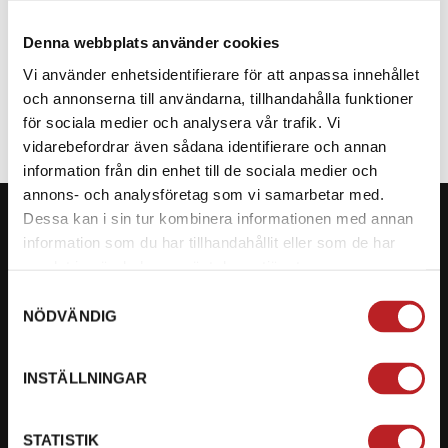
Denna webbplats använder cookies
SPECIFIKATION
Vi använder enhetsidentifierare för att anpassa innehållet
och annonserna till användarna, tillhandahålla funktioner
för sociala medier och analysera vår trafik. Vi
vidarebefordrar även sådana identifierare och annan
information från din enhet till de sociala medier och
annons- och analysföretag som vi samarbetar med.
Dessa kan i sin tur kombinera informationen med annan
information som du har tillhandahållit eller som de har
samlat in när du har använt deras tjänster.
KONTAKTA OSS PÅ MOTORBITEN
Samtyckesval
NÖDVÄNDIG
Ångra mitt köp
Org. nummer: 5566689278
INSTÄLLNINGAR
023-13366
STATISTIK