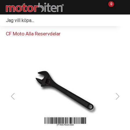
0
Fordon & Maskiner
CF Moto Alla Reservdelar
Personlig utrustning
Övrigt & Merch
Tillbehör
Outlet
Reservdelar
Sprängskisser
Verkstad