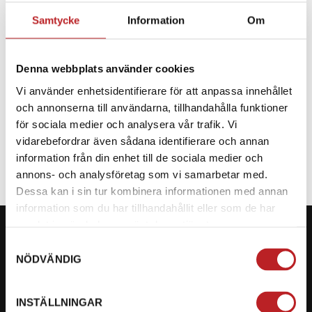
Samtycke
Information
Om
BESKRIVNING
Denna webbplats använder cookies
Reservdel CF Moto
Vi använder enhetsidentifierare för att anpassa innehållet
och annonserna till användarna, tillhandahålla funktioner
SPECIFIKATION
för sociala medier och analysera vår trafik. Vi
vidarebefordrar även sådana identifierare och annan
information från din enhet till de sociala medier och
annons- och analysföretag som vi samarbetar med.
Dessa kan i sin tur kombinera informationen med annan
information som du har tillhandahållit eller som de har
samlat in när du har använt deras tjänster.
Samtyckesval
NÖDVÄNDIG
KONTAKTA OSS PÅ MOTORBITEN
INSTÄLLNINGAR
Ångra mitt köp