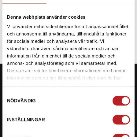
Denna webbplats använder cookies
Vi använder enhetsidentifierare för att anpassa innehållet
SPECIFIKATION
och annonserna till användarna, tillhandahålla funktioner
för sociala medier och analysera vår trafik. Vi
vidarebefordrar även sådana identifierare och annan
information från din enhet till de sociala medier och
annons- och analysföretag som vi samarbetar med.
Dessa kan i sin tur kombinera informationen med annan
information som du har tillhandahållit eller som de har
samlat in när du har använt deras tjänster.
Samtyckesval
KONTAKTA OSS PÅ MOTORBITEN
NÖDVÄNDIG
Ångra mitt köp
INSTÄLLNINGAR
Org. nummer: 5566689278
023-13366