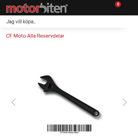
0
Fordon & Maskiner
CF Moto Alla Reservdelar
Personlig utrustning
Övrigt & Merch
Tillbehör
Outlet
Reservdelar
Sprängskisser
Verkstad